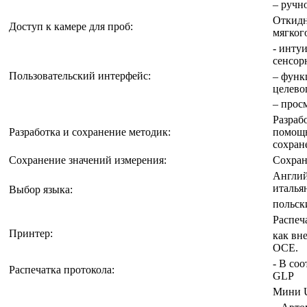
– ручн
Откидн
Доступ к камере для проб:
мягког
- инту
сенсор
Пользовательский интерфейс:
– функ
целево
– прос
Разраб
Разработка и сохранение методик:
помощн
сохран
Сохранение значений измерения:
Сохран
Англий
италья
Выбор языка:
польск
Распеч
Принтер:
как вн
OCE.
- В со
Распечатка протокола:
GLP
Mини 