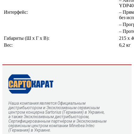
– Авто
YDP40 
Интерфейс:
– Прям
без ис
– Прог
– Прот
Габариты (Ш х Г х В):
215 х 4
Вес:
6,2 кг
Наша компания является Официальным
дистрибьютором и Эксклюзивным сервисным
центром
концерна
Sartorius
(Германия) в Украине,
а также Эксклюзивным дистрибьютором,
Сертифицированным партнёром и Эксклюзивным
сервисным центром компании Minebea Intec
(Германия) в Украине.