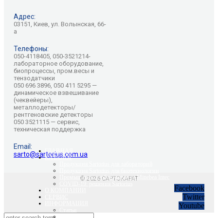
Адрес:
03151, Киев, ул. Волынская, 66-
а
Телефоны:
050-4118405, 050-3521214-
лабораторное оборудование,
биопроцессы, пром.весы и
тензодатчики
050 696 3896, 050 411 5295 —
динамическое взвешивание
(чеквейеры),
металлодетекторы/
рентгеновские детекторы
050 3521115 — сервис,
техническая поддержка
Email:
ГЛАВНАЯ
sarto@sartorius.com.ua
КАТАЛОГ
Продукция Sartorius для лабораторий
Продукция Sartorius для биотехнологии
Промышленное оборудование Minebea Intec
© 2026 САРТОКАРАТ
COVID-19: решения Sartorius
Facebook
О КОМПАНИИ
Twitter
СЕРВИС
ИНФОРМАЦИЯ
Youtube
Статьи
Вебинары Sartorius и Minebea Intec