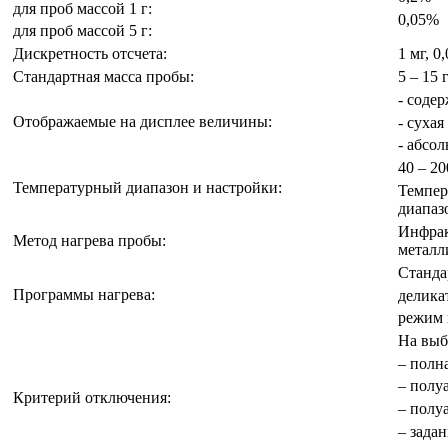
для проб массой 1 г:
0,05%
для проб массой 5 г:
Дискретность отсчета:
1 мг, 0
Стандартная масса пробы:
5 – 15 
- соде
Отображаемые на дисплее величины:
- сухая
- абсо
40 – 2
Температурный диапазон и настройки:
Темпер
диапаз
Инфрак
Метод нагрева пробы:
металл
Станда
Программы нагрева:
делика
режим 
На выб
– полн
– полуа
Критерий отключения:
– полуа
– зада