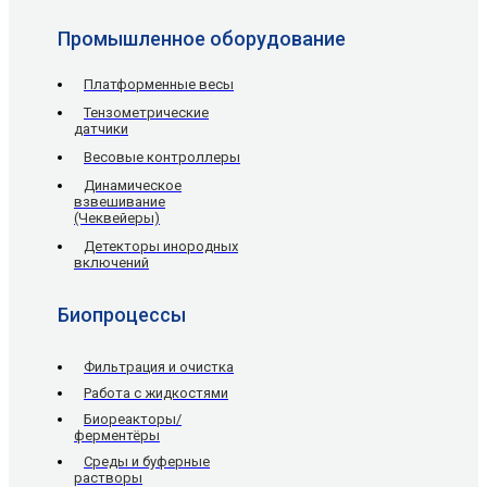
Промышленное оборудование
Платформенные весы
Тензометрические
датчики
Весовые контроллеры
Динамическое
взвешивание
(Чеквейеры)
Детекторы инородных
включений
Биопроцессы
Фильтрация и очистка
Работа с жидкостями
Биореакторы/
ферментёры
Среды и буферные
растворы