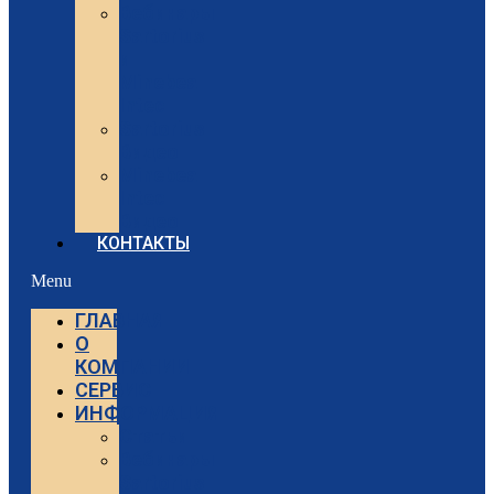
Вебинары
Sartorius
и
Minebea
Intec
Sartorius
Видео
Minebea
Intec
Видео
КОНТАКТЫ
Menu
ГЛАВНАЯ
О
КОМПАНИИ
СЕРВИС
ИНФОРМАЦИЯ
Статьи
Вебинары
Sartorius