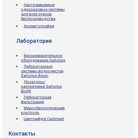
Настраиваемые
одноразовые системы
для всех этапов
биопроизводства
Хроматография
Лаборатория
Весоизмерительное
оборудование Sartorius
Лабораторные
системы водоочистки
Sartorius Arium
Дозаторы/
наконечники Sartorius
Biohit
Лабораторная
фильтрация
Микробиологический
контроль
Центрифуги Centrisart
Контакты