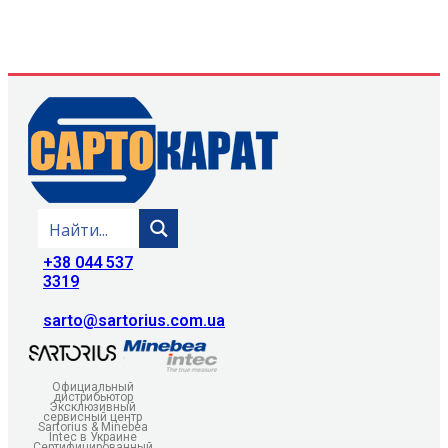
+38 044 537
3319
sarto@sartorius.com.ua
Официальный
дистрибьютор
Эксклюзивный
сервисный центр
Sartorius & Minebea
Intec в Украине
Сертифицированный