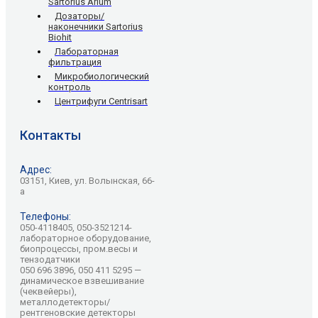
Sartorius Arium
Дозаторы/
наконечники Sartorius
Biohit
Лабораторная
фильтрация
Микробиологический
контроль
Центрифуги Centrisart
Контакты
Адрес:
03151, Киев, ул. Волынская, 66-
а
Телефоны:
050-4118405, 050-3521214-
лабораторное оборудование,
биопроцессы, пром.весы и
тензодатчики
050 696 3896, 050 411 5295 —
динамическое взвешивание
(чеквейеры),
металлодетекторы/
рентгеновские детекторы