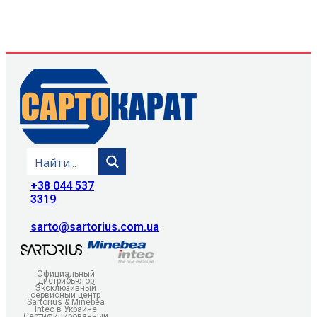
+38 044 537
3319
sarto@sartorius.com.ua
Официальный
дистрибьютор
Эксклюзивный
сервисный центр
Sartorius & Minebea
Intec в Украине
Сертифицированный