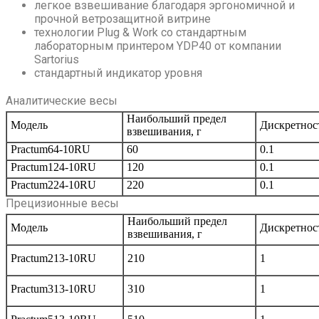
легкое взвешивание благодаря эргономичной и
прочной ветрозащитной витрине
технологии Plug & Work со стандартным
лабораторным принтером YDP40 от компании
Sartorius
стандартный индикатор уровня
Аналитические весы
Наибольший предел
Модель
Дискретност
взвешивания, г
Practum64-10RU
60
0.1
Practum124-10RU
120
0.1
Practum224-10RU
220
0.1
Прецизионные весы
Наибольший предел
Модель
Дискретност
взвешивания, г
Practum213-10RU
210
1
Practum313-10RU
310
1