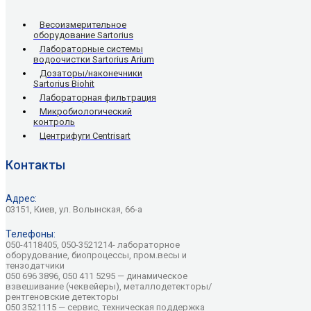
Весоизмерительное
оборудование Sartorius
Лабораторные системы
водоочистки Sartorius Arium
Дозаторы/наконечники
Sartorius Biohit
Лабораторная фильтрация
Микробиологический
контроль
Центрифуги Centrisart
Контакты
Адрес:
03151, Киев, ул. Волынская, 66-а
Телефоны:
050-4118405, 050-3521214- лабораторное
оборудование, биопроцессы, пром.весы и
тензодатчики
050 696 3896, 050 411 5295 — динамическое
взвешивание (чеквейеры), металлодетекторы/
рентгеновские детекторы
050 3521115 — сервис, техническая поддержка