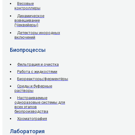
Весовые
контроллеры
Динамическое
взвешивание
(Чеквейеры)
Детекторы инородных
включений
Биопроцессы
Фильтрация и очистка
Работа с жидкостями
Биореакторы/ферментёры
Среды и буферные
растворы
Настраиваемые
одноразовые системы для
всех этапов
биопроизводства
Хроматография
Лаборатория