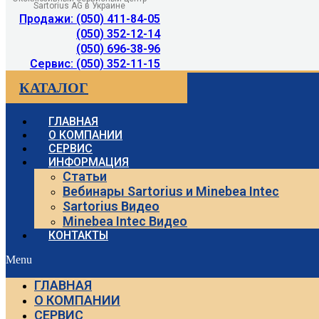
Sartorius AG в Украине
Продажи: (050) 411-84-05
(050) 352-12-14
(050) 696-38-96
Сервис: (050) 352-11-15
КАТАЛОГ
ГЛАВНАЯ
О КОМПАНИИ
СЕРВИС
ИНФОРМАЦИЯ
Статьи
Вебинары Sartorius и Minebea Intec
Sartorius Видео
Minebea Intec Видео
КОНТАКТЫ
Menu
ГЛАВНАЯ
О КОМПАНИИ
СЕРВИС