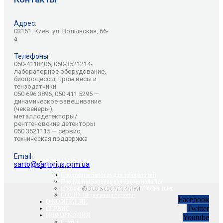
Адрес:
03151, Киев, ул. Волынская, 66-
а
Телефоны:
050-4118405, 050-3521214-
лабораторное оборудование,
биопроцессы, пром.весы и
тензодатчики
050 696 3896, 050 411 5295 —
динамическое взвешивание
(чеквейеры),
металлодетекторы/
рентгеновские детекторы
050 3521115 — сервис,
техническая поддержка
Email:
ГЛАВНАЯ
sarto@sartorius.com.ua
КАТАЛОГ
Продукция Sartorius для лабораторий
Продукция Sartorius для биотехнологии
Промышленное оборудование Minebea Intec
© 2026 САРТОКАРАТ
COVID-19: решения Sartorius
Facebook
О КОМПАНИИ
Twitter
СЕРВИС
ИНФОРМАЦИЯ
Youtube
Статьи