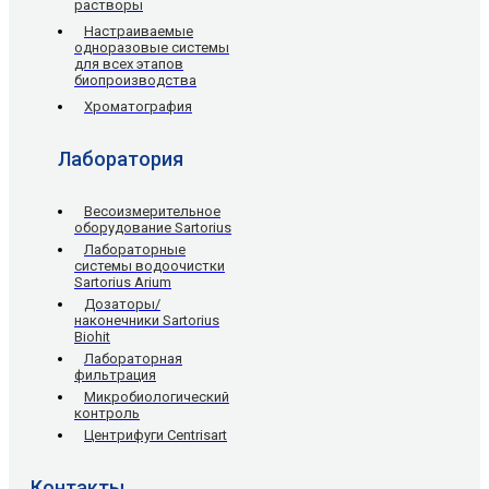
растворы
Настраиваемые
одноразовые системы
для всех этапов
биопроизводства
Хроматография
Лаборатория
Весоизмерительное
оборудование Sartorius
Лабораторные
системы водоочистки
Sartorius Arium
Дозаторы/
наконечники Sartorius
Biohit
Лабораторная
фильтрация
Микробиологический
контроль
Центрифуги Centrisart
Контакты