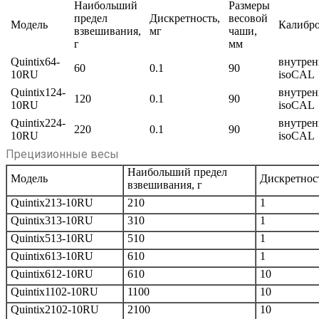
Наибольший
Размеры
предел
Дискретность,
весовой
Модель
Калибр
взвешивания,
мг
чаши,
г
мм
Quintix64-
внутрен
60
0.1
90
10RU
isoCAL
Quintix124-
внутрен
120
0.1
90
10RU
isoCAL
Quintix224-
внутрен
220
0.1
90
10RU
isoCAL
Прецизионные весы
Наибольший предел
Модель
Дискретност
взвешивания, г
Quintix213-10RU
210
1
Quintix313-10RU
310
1
Quintix513-10RU
510
1
Quintix613-10RU
610
1
Quintix612-10RU
610
10
Quintix1102-10RU
1100
10
Quintix2102-10RU
2100
10