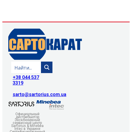
+38 044 537
3319
sarto@sartorius.com.ua
Официальный
дистрибьютор
Эксклюзивный
сервисный центр
Sartorius & Minebea
Intec в Украине
Сертифицированный