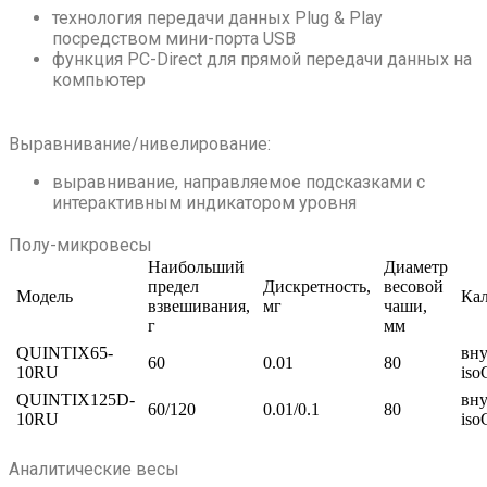
технология передачи данных Plug & Play
посредством мини-порта USB
функция PC-Direct для прямой передачи данных на
компьютер
Выравнивание/нивелирование:
выравнивание, направляемое подсказками с
интерактивным индикатором уровня
Полу-микровесы
Наибольший
Диаметр
предел
Дискретность,
весовой
Модель
Ка
взвешивания,
мг
чаши,
г
мм
QUINTIX65-
вну
60
0.01
80
10RU
is
QUINTIX125D-
вну
60/120
0.01/0.1
80
10RU
is
Аналитические весы