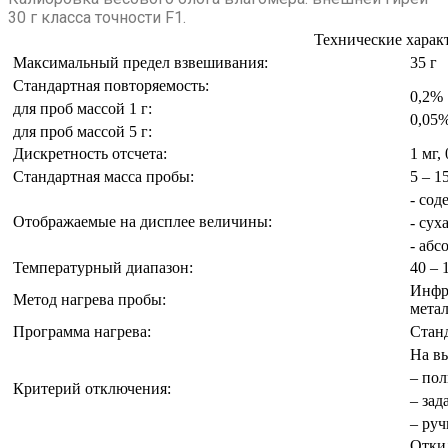
30 г класса точности F1.
Технические харак
Максимальный предел взвешивания:
35 г
Стандартная повторяемость:
0,2%
для проб массой 1 г:
0,05
для проб массой 5 г:
Дискретность отсчета:
1 мг,
Стандартная масса пробы:
5 – 1
- сод
Отображаемые на дисплее величины:
- сух
- абс
Температурный диапазон:
40 – 
Инфра
Метод нагрева пробы:
мета
Программа нагрева:
Стан
На в
– пол
Критерий отключения:
– зад
– ру
Отки