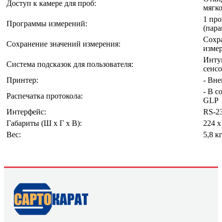
Доступ к камере для проб:
мягко
1 про
Программы измерений:
(пар
Сохра
Сохранение значений измерения:
изме
Инту
Система подсказок для пользователя:
сенс
Принтер:
- Вн
- В с
Распечатка протокола:
GLP
Интерфейс:
RS-2
Габариты (Ш х Г х В):
224 х
Вес:
5,8 к