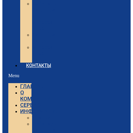
Вебинары
Sartorius
и
Minebea
Intec
Sartorius
Видео
Minebea
Intec
Видео
КОНТАКТЫ
Menu
ГЛАВНАЯ
О
КОМПАНИИ
СЕРВИС
ИНФОРМАЦИЯ
Статьи
Вебинары
Sartorius