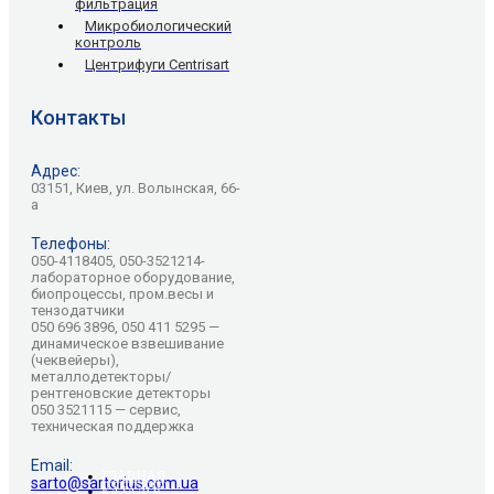
фильтрация
Микробиологический
контроль
Центрифуги Centrisart
Контакты
Адрес:
03151, Киев, ул. Волынская, 66-
а
Телефоны:
050-4118405, 050-3521214-
лабораторное оборудование,
биопроцессы, пром.весы и
тензодатчики
050 696 3896, 050 411 5295 —
динамическое взвешивание
(чеквейеры),
металлодетекторы/
рентгеновские детекторы
050 3521115 — сервис,
техническая поддержка
Email:
ГЛАВНАЯ
sarto@sartorius.com.ua
КАТАЛОГ