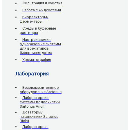
Фильтрация и очистка
Работа с жидкостями
Биореакторы/
ферментёры
Среды и буферные
растворы
Настраиваемые
одноразовые системы
для всех этапов
биопроизводства
Хроматография
Лаборатория
Весоизмерительное
оборудование Sartorius
Лабораторные
системы водоочистки
Sartorius Arium
Дозаторы/
наконечники Sartorius
Biohit
Лабораторная