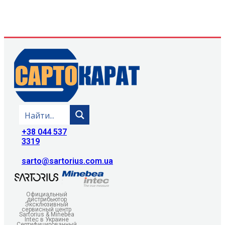
+38 044 537
3319
sarto@sartorius.com.ua
Официальный
дистрибьютор
Эксклюзивный
сервисный центр
Sartorius & Minebea
Intec в Украине
Сертифицированный