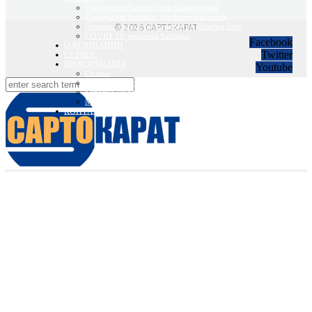
Продукция Sartorius для лабораторий
Продукция Sartorius для биотехнологии
Промышленное оборудование Minebea Intec
© 2026 САРТОКАРАТ
COVID-19: решения Sartorius
Facebook
О КОМПАНИИ
Twitter
СЕРВИС
ИНФОРМАЦИЯ
Youtube
Статьи
Вебинары Sartorius и Minebea Intec
Sartorius Видео
Minebea Intec Видео
КОНТАКТЫ