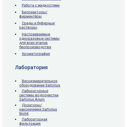
Работа с жидкостями
Биореакторы/
ферментёры
Среды и буферные
растворы
Настраиваемые
одноразовые системы
для всех этапов
биопроизводства
Хроматография
Лаборатория
Весоизмерительное
оборудование Sartorius
Лабораторные
системы водоочистки
Sartorius Arium
Дозаторы/
наконечники Sartorius
Biohit
Лабораторная
фильтрация