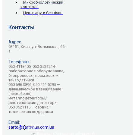
Микробиологический
контроль
Центрифуги Centrisart
Контакты
Адрес:
03151, Киев, ул. Волынская, 66-
а
Телефоны:
050-4118405, 050-3521214-
лабораторное оборудование,
биопроцессы, пром.весы и
тензодатчики
050 696 3896, 050 411 5295 —
динамическое взвешивание
(чеквейеры),
металлодетекторы/
рентгеновские детекторы
050 3521115 — сервис,
техническая поддержка
Email:
ГЛАВНАЯ
sarto@sartorius.com.ua
КАТАЛОГ
Продукция Sartorius для лабораторий