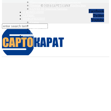
Продукция Sartorius для биотехнологии
Промышленное оборудование Minebea Intec
© 2026 САРТОКАРАТ
COVID-19: решения Sartorius
Facebook
О КОМПАНИИ
Twitter
СЕРВИС
ИНФОРМАЦИЯ
Youtube
Статьи
Вебинары Sartorius и Minebea Intec
Sartorius Видео
Minebea Intec Видео
КОНТАКТЫ