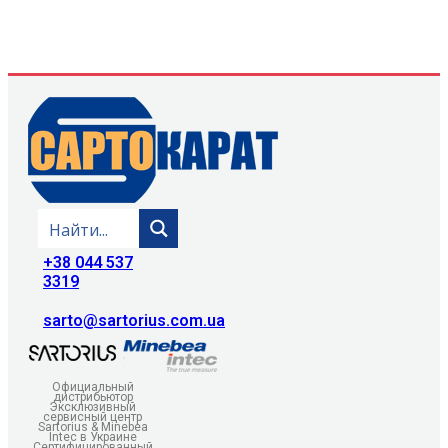
+38 044 537
3319
sarto@sartorius.com.ua
Официальный
дистрибьютор
Эксклюзивный
сервисный центр
Sartorius & Minebea
Intec в Украине
Сертифицированный