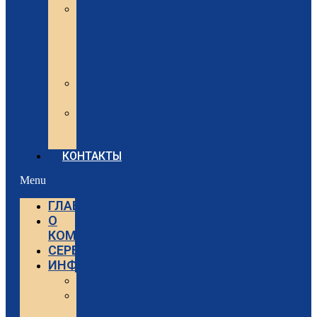
Вебинары
Sartorius
и
Minebea
Intec
Sartorius
Видео
Minebea
Intec
Видео
КОНТАКТЫ
Menu
ГЛАВНАЯ
О
КОМПАНИИ
СЕРВИС
ИНФОРМАЦИЯ
Статьи
Вебинары
Sartorius