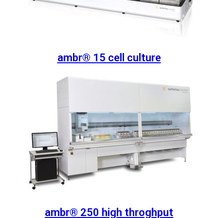
ambr® 15 cell culture
ambr® 250 high throghput