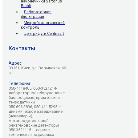
наконечники Sartorius
Biohit
Лабораторная
фильтрация
Микробиологический
контроль
Центрифуги Centrisart
Контакты
Адрес:
03151, Киев, ул. Волынская, 66-
а
Телефоны:
050-4118405, 050-3521214-
лабораторное оборудование,
биопроцессы, пром.весы и
тензодатчики
050 696 3896, 050 411 5295 —
динамическое взвешивание
(чеквейеры),
металлодетекторы/
рентгеновские детекторы
050 3521115 — сервис,
техническая поддержка