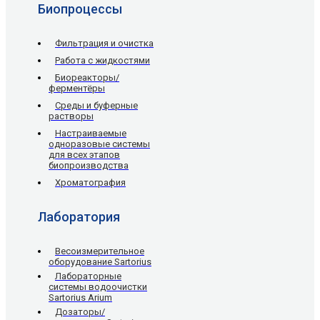
Биопроцессы
Фильтрация и очистка
Работа с жидкостями
Биореакторы/
ферментёры
Среды и буферные
растворы
Настраиваемые
одноразовые системы
для всех этапов
биопроизводства
Хроматография
Лаборатория
Весоизмерительное
оборудование Sartorius
Лабораторные
системы водоочистки
Sartorius Arium
Дозаторы/