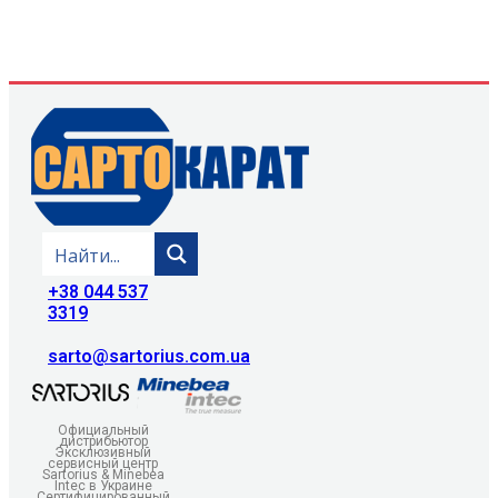
+38 044 537
3319
sarto@sartorius.com.ua
Официальный
дистрибьютор
Эксклюзивный
сервисный центр
Sartorius & Minebea
Intec в Украине
Сертифицированный