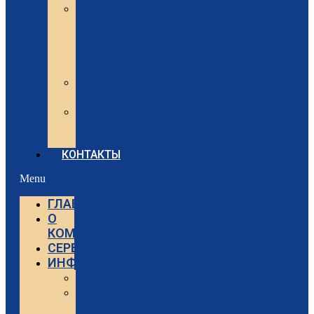
Вебинары
Sartorius
и
Minebea
Intec
Sartorius
Видео
Minebea
Intec
Видео
КОНТАКТЫ
Menu
ГЛАВНАЯ
О
КОМПАНИИ
СЕРВИС
ИНФОРМАЦИЯ
Статьи
Вебинары
Sartorius