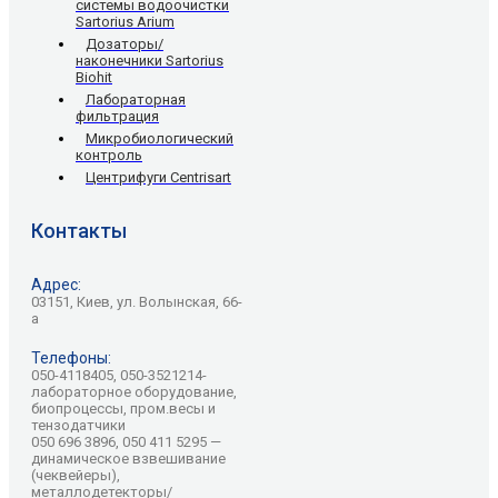
системы водоочистки
Sartorius Arium
Дозаторы/
наконечники Sartorius
Biohit
Лабораторная
фильтрация
Микробиологический
контроль
Центрифуги Centrisart
Контакты
Адрес:
03151, Киев, ул. Волынская, 66-
а
Телефоны:
050-4118405, 050-3521214-
лабораторное оборудование,
биопроцессы, пром.весы и
тензодатчики
050 696 3896, 050 411 5295 —
динамическое взвешивание
(чеквейеры),
металлодетекторы/