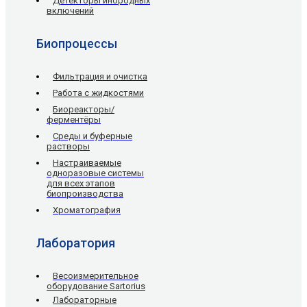
Детекторы инородных
включений
Биопроцессы
Фильтрация и очистка
Работа с жидкостями
Биореакторы/
ферментёры
Среды и буферные
растворы
Настраиваемые
одноразовые системы
для всех этапов
биопроизводства
Хроматография
Лаборатория
Весоизмерительное
оборудование Sartorius
Лабораторные