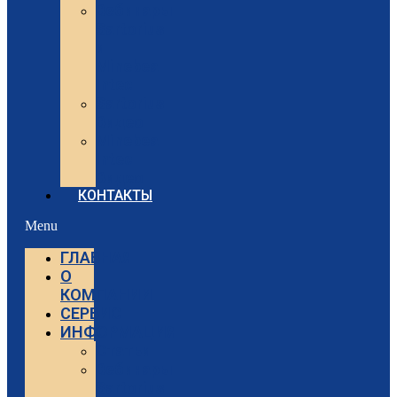
Вебинары
Sartorius
и
Minebea
Intec
Sartorius
Видео
Minebea
Intec
Видео
КОНТАКТЫ
Menu
ГЛАВНАЯ
О
КОМПАНИИ
СЕРВИС
ИНФОРМАЦИЯ
Статьи
Вебинары
Sartorius