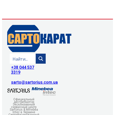
+38 044 537
3319
sarto@sartorius.com.ua
Официальный
дистрибьютор
Эксклюзивный
сервисный центр
Sartorius & Minebea
Intec в Украине
Сертифицированный