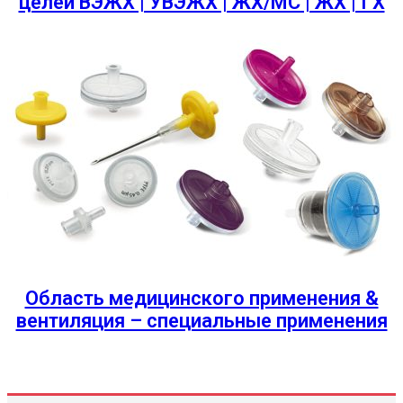
целей ВЭЖХ | УВЭЖХ | ЖХ/МС | ЖХ | ГХ
Область медицинского применения &
вентиляция – специальные применения