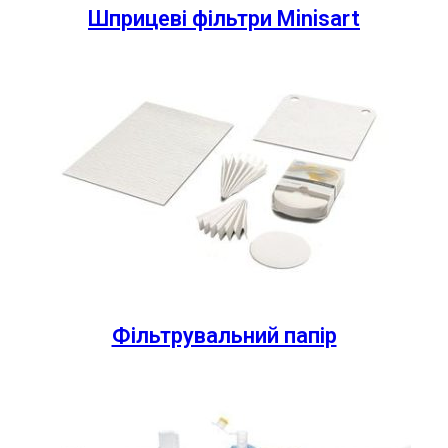
Шприцеві фільтри Minisart
Фільтрувальний папір