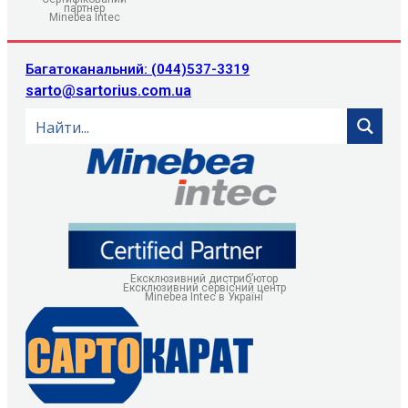
партнер
Minebea Intec
Багатоканальний: (044)537-3319
sarto@sartorius.com.ua
Ексклюзивний дистриб’ютор
Ексклюзивний сервісний центр
Minebea Intec в Україні