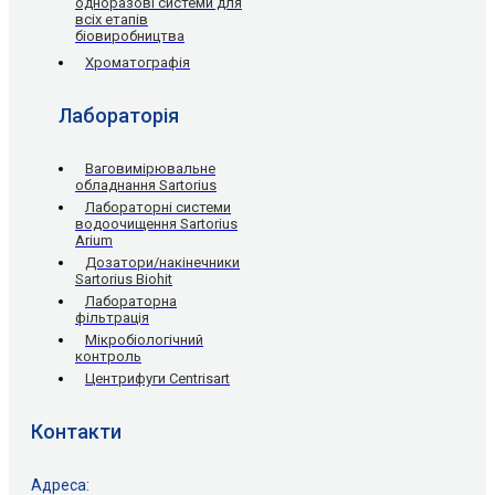
одноразові системи для
всіх етапів
біовиробництва
Хроматографія
Лабораторія
Ваговимірювальне
обладнання Sartorius
Лабораторні системи
водоочищення Sartorius
Arium
Дозатори/накінечники
Sartorius Biohit
Лабораторна
фільтрація
Мікробіологічний
контроль
Центрифуги Centrisart
Контакти
Адреса: