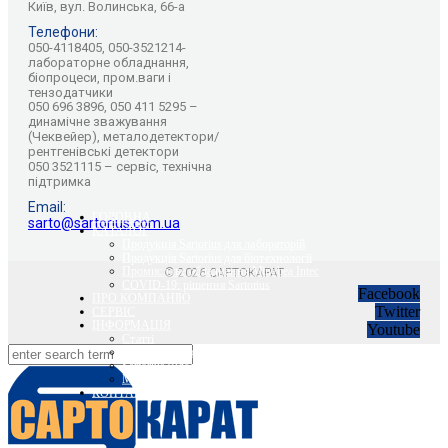
Київ, вул. Волинська, 66-а
Телефони:
050-4118405, 050-3521214-
лабораторне обладнання,
біопроцеси, пром.ваги і
тензодатчики
050 696 3896, 050 411 5295 –
динамічне зважування
(Чеквейер), металодетектори/
рентгенівські детектори
050 3521115 – сервіс, технічна
підтримка
Email:
ГОЛОВНА
sarto@sartorius.com.ua
КАТАЛОГ
Продукція Sartorius для лабораторій
Продукція Sartorius для біотехнології
Промислове обладнання Minebea Intec
© 2026 САРТОКАРАТ
COVID-19: рішення Sartorius
Facebook
ПРО КОМПАНІЮ
Twitter
СЕРВІС
ІНФОРМАЦІЯ
Youtube
Статті
Вебінари Sartorius та Minebea Intec
Sartorius Відео
Minebea Intec Відео
КОНТАКТИ