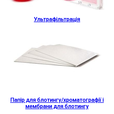
Ультрафільтрація
Папір для блотингу/хроматографії і
мембрани для блотингу