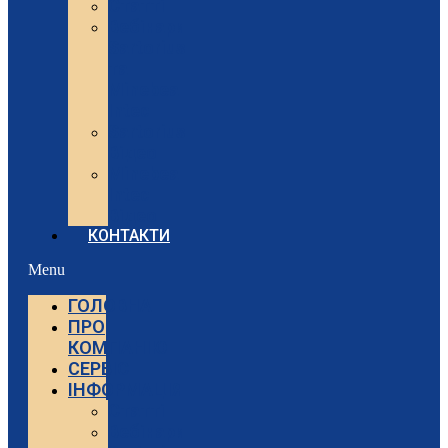
Статті
Вебінари
Sartorius
та
Minebea
Intec
Sartorius
Відео
Minebea
Intec
Відео
КОНТАКТИ
Menu
ГОЛОВНА
ПРО
КОМПАНІЮ
СЕРВІС
ІНФОРМАЦІЯ
Статті
Вебінари