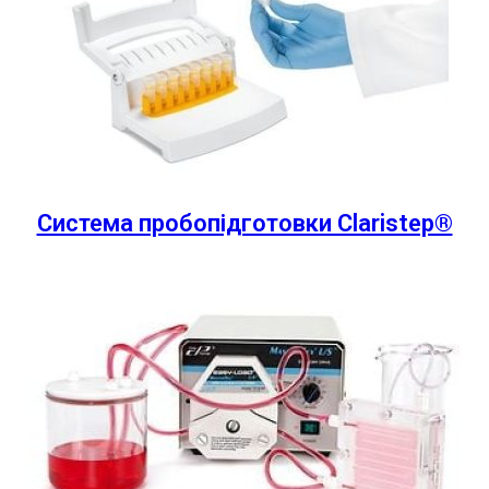
Система пробопідготовки Claristep®