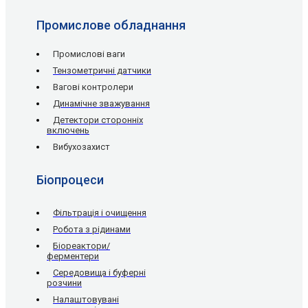
Промислове обладнання
Промислові ваги
Тензометричні датчики
Вагові контролери
Динамічне зважування
Детектори сторонніх
включень
Вибухозахист
Біопроцеси
Фільтрація і очищення
Робота з рідинами
Біореактори/
ферментери
Середовища і буферні
розчини
Налаштовувані