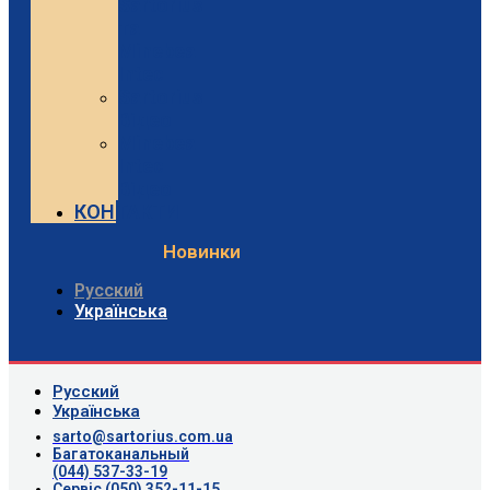
Sartorius
та
Minebea
Intec
Sartorius
Відео
Minebea
Intec
Відео
КОНТАКТИ
Новинки
Русский
Українська
Русский
Українська
sarto@sartorius.com.ua
Багатоканальный
(044) 537-33-19
Сервіс (050) 352-11-15