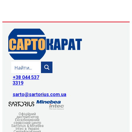
+38 044 537
3319
sarto@sartorius.com.ua
Офіційний
дистриб’ютор
Ексклюзивний
сервісний центр
Sartorius & Minebea
Intec в Україні
Сертифікований