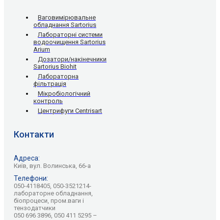
Ваговимірювальне
обладнання Sartorius
Лабораторні системи
водоочищення Sartorius
Arium
Дозатори/накінечники
Sartorius Biohit
Лабораторна
фільтрація
Мікробіологічний
контроль
Центрифуги Centrisart
Контакти
Адреса:
Київ, вул. Волинська, 66-а
Телефони:
050-4118405, 050-3521214-
лабораторне обладнання,
біопроцеси, пром.ваги і
тензодатчики
050 696 3896, 050 411 5295 –