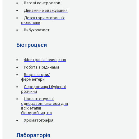
Вагові контролери
Динамічне зважування
Детектори сторонніх
включень
Вибухозахист
Біопроцеси
Фільтрація і очищення
Робота з рідинами
Біореактори/
ферментери
Середовища і буферні
розчини
Налаштовувані
одноразові системи для
всіх етапів
біовиробництва
Хроматографія
Лабораторія