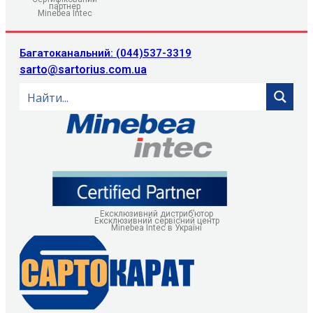
партнер
Minebea Intec
Багатоканальний: (044)537-3319
sarto@sartorius.com.ua
Ексклюзивний дистриб’ютор
Ексклюзивний сервісний центр
Minebea Intec в Україні