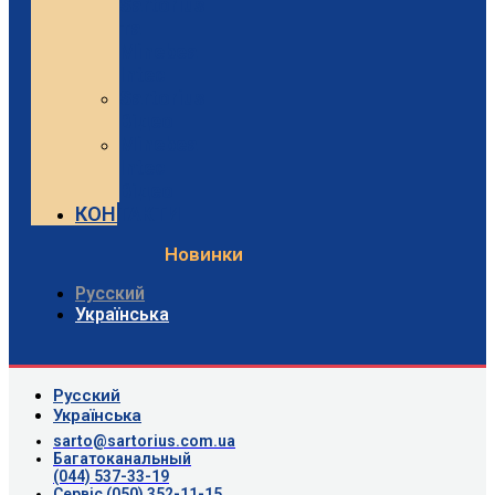
Sartorius
та
Minebea
Intec
Sartorius
Відео
Minebea
Intec
Відео
КОНТАКТИ
Новинки
Русский
Українська
Русский
Українська
sarto@sartorius.com.ua
Багатоканальный
(044) 537-33-19
Сервіс (050) 352-11-15