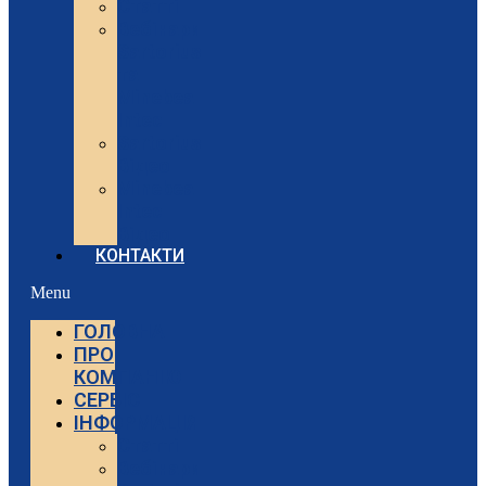
Статті
Вебінари
Sartorius
та
Minebea
Intec
Sartorius
Відео
Minebea
Intec
Відео
КОНТАКТИ
Menu
ГОЛОВНА
ПРО
КОМПАНІЮ
СЕРВІС
ІНФОРМАЦІЯ
Статті
Вебінари