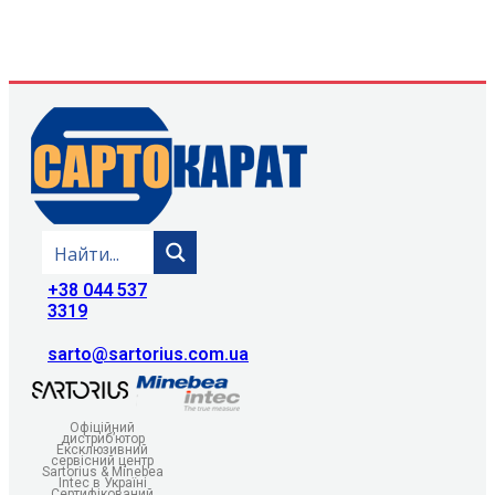
+38 044 537
3319
sarto@sartorius.com.ua
Офіційний
дистриб’ютор
Ексклюзивний
сервісний центр
Sartorius & Minebea
Intec в Україні
Сертифікований