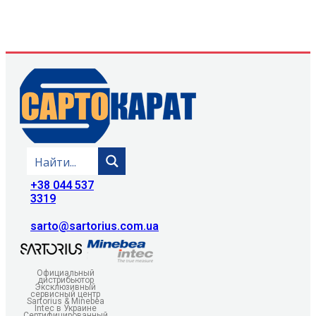
+38 044 537
3319
sarto@sartorius.com.ua
Официальный
дистрибьютор
Эксклюзивный
сервисный центр
Sartorius & Minebea
Intec в Украине
Сертифицированный