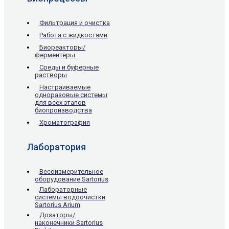
Фильтрация и очистка
Работа с жидкостями
Биореакторы/
ферментёры
Среды и буферные
растворы
Настраиваемые
одноразовые системы
для всех этапов
биопроизводства
Хроматография
Лаборатория
Весоизмерительное
оборудование Sartorius
Лабораторные
системы водоочистки
Sartorius Arium
Дозаторы/
наконечники Sartorius