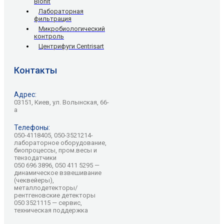
Biohit
Лабораторная
фильтрация
Микробиологический
контроль
Центрифуги Centrisart
Контакты
Адрес:
03151, Киев, ул. Волынская, 66-
а
Телефоны:
050-4118405, 050-3521214-
лабораторное оборудование,
биопроцессы, пром.весы и
тензодатчики
050 696 3896, 050 411 5295 —
динамическое взвешивание
(чеквейеры),
металлодетекторы/
рентгеновские детекторы
050 3521115 — сервис,
техническая поддержка