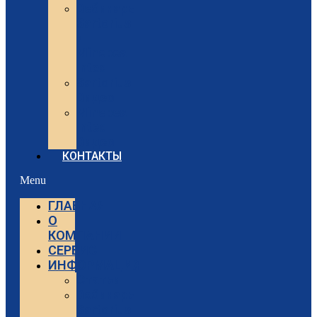
Вебинары
Sartorius
и
Minebea
Intec
Sartorius
Видео
Minebea
Intec
Видео
КОНТАКТЫ
Menu
ГЛАВНАЯ
О
КОМПАНИИ
СЕРВИС
ИНФОРМАЦИЯ
Статьи
Вебинары
Sartorius