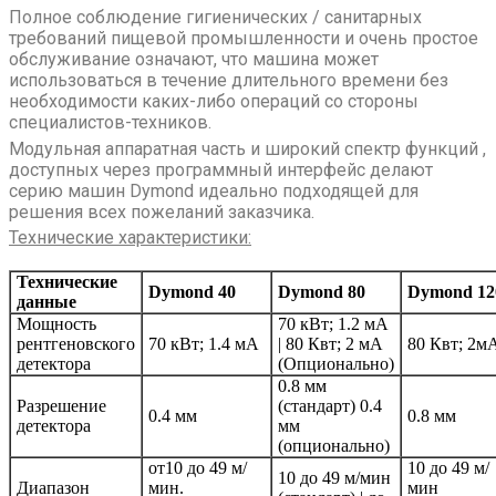
Полное соблюдение гигиенических / санитарных
требований пищевой промышленности и очень простое
обслуживание означают, что машина может
использоваться в течение длительного времени без
необходимости каких-либо операций со стороны
специалистов-техников.
Модульная аппаратная часть и широкий спектр функций ,
доступных через программный интерфейс делают
серию машин Dymond идеально подходящей для
решения всех пожеланий заказчика.
Технические характеристики:
Технические
Dymond 40
Dymond 80
Dymond 12
данные
Мощность
70 кВт; 1.2 мА
рентгеновского
70 кВт; 1.4 мА
| 80 Квт; 2 мА
80 Квт; 2м
детектора
(Опционально)
0.8 мм
Разрешение
(стандарт) 0.4
0.4 мм
0.8 мм
детектора
мм
(опционально)
от10 до 49 м/
10 до 49 м/
10 до 49 м/мин
Диапазон
мин.
мин