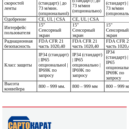
(стандарт) | до
скоростей
(стандарт) | до
(стандарт) |
73 м/мин
ленты
73 м/мин.
73 м/мин
(опционально)
(опциональноl)
(опциональ
Одобрение
CE, UL | CSA
CE, UL | CSA
15"
15"
15"
Интерфейс
Сенсорный
Сенсорный
Сенсорный
пользователя
экран
экран
экран
Радиационная
FDA CFR 21
FDA CFR 21
FDA CFR 2
безопасность
часть 1020,40
часть 1020,40
часть 1020
IP34
IP34 (стандарт)
IP34 (стандарт)
(стандарт) |
| IP65
| IP65
IP65
Класс защиты
опциональноl |
опционально |
опциональн
IP69K по
IP69K по
IP69K по
запросу
запросу
запросу
Высота
800 – 999 мм.
800 – 999 мм
800 – 999 
конвейера