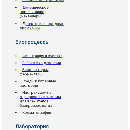
Динамическое
взвешивание
(Чеквейеры)
Детекторы инородных
включений
Биопроцессы
Фильтрация и очистка
Работа с жидкостями
Биореакторы/
ферментёры
Среды и буферные
растворы
Настраиваемые
одноразовые системы
для всех этапов
биопроизводства
Хроматография
Лаборатория