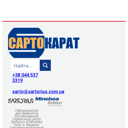
+38 044 537
3319
sarto@sartorius.com.ua
Официальный
дистрибьютор
Эксклюзивный
сервисный центр
Sartorius & Minebea
Intec в Украине
Сертифицированный