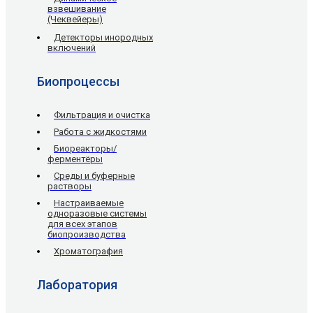
взвешивание
(Чеквейеры)
Детекторы инородных
включений
Биопроцессы
Фильтрация и очистка
Работа с жидкостями
Биореакторы/
ферментёры
Среды и буферные
растворы
Настраиваемые
одноразовые системы
для всех этапов
биопроизводства
Хроматография
Лаборатория