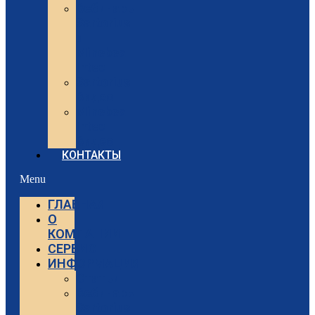
Вебинары
Sartorius
и
Minebea
Intec
Sartorius
Видео
Minebea
Intec
Видео
КОНТАКТЫ
Menu
ГЛАВНАЯ
О
КОМПАНИИ
СЕРВИС
ИНФОРМАЦИЯ
Статьи
Вебинары
Sartorius