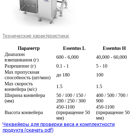
Технические характеристики:
Параметр
Essentus L
Essentus H
Диапазон
600 - 6,000
40,000 - 60,000
взвешивания (г)
Разрешение (г)
0.1 - 1
5 - 10
Max пропускная
до 180
100
способность (шт/мин)
Max скорость
1.5
1.5
конвейера (м/с)
Ширина конвейера
50 / 100 / 150 /
400 / 500 / 700 /
(мм)
200 / 250 / 300
900
450-1100
450-1100
Высота конвейера
(приращение 50
(приращение 50
мм)
мм)
Чеквейеры для проверки веса и комплектности
продукта (скачать pdf)