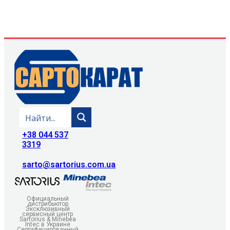
+38 044 537
3319
sarto@sartorius.com.ua
Официальный
дистрибьютор
Эксклюзивный
сервисный центр
Sartorius & Minebea
Intec в Украине
Сертифицированный