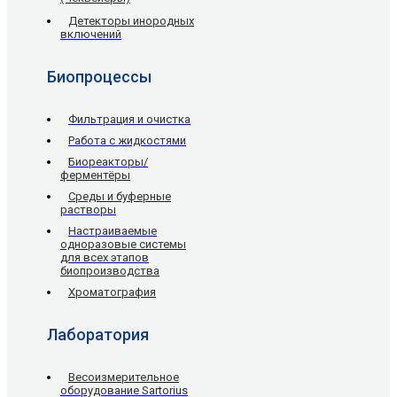
Детекторы инородных
включений
Биопроцессы
Фильтрация и очистка
Работа с жидкостями
Биореакторы/
ферментёры
Среды и буферные
растворы
Настраиваемые
одноразовые системы
для всех этапов
биопроизводства
Хроматография
Лаборатория
Весоизмерительное
оборудование Sartorius