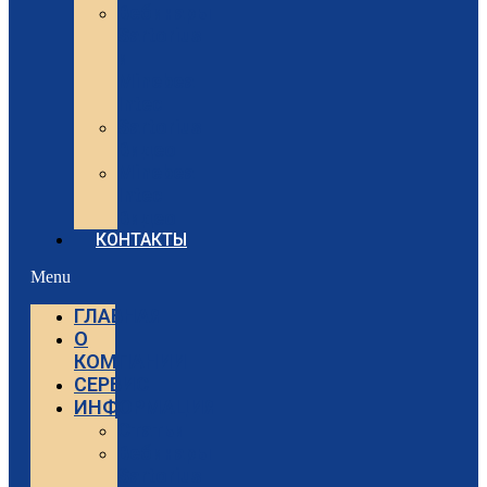
Вебинары
Sartorius
и
Minebea
Intec
Sartorius
Видео
Minebea
Intec
Видео
КОНТАКТЫ
Menu
ГЛАВНАЯ
О
КОМПАНИИ
СЕРВИС
ИНФОРМАЦИЯ
Статьи
Вебинары
Sartorius