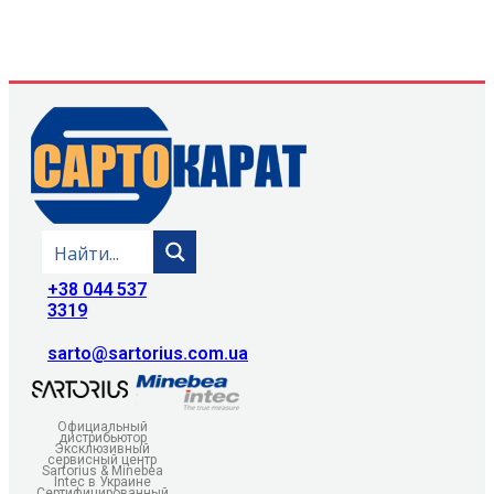
+38 044 537
3319
sarto@sartorius.com.ua
Официальный
дистрибьютор
Эксклюзивный
сервисный центр
Sartorius & Minebea
Intec в Украине
Сертифицированный