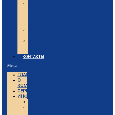
Вебинары
Sartorius
и
Minebea
Intec
Sartorius
Видео
Minebea
Intec
Видео
КОНТАКТЫ
Menu
ГЛАВНАЯ
О
КОМПАНИИ
СЕРВИС
ИНФОРМАЦИЯ
Статьи
Вебинары
Sartorius