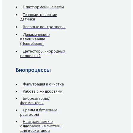
Платформенные весы
Тензометрические
датчики
Весовые контроллеры
Динамическое
взвешивание
(Чеквейеры)
Детекторы инородных
включений
Биопроцессы
Фильтрация и очистка
Работа с жидкостями
Биореакторы/
ферментёры
Среды и буферные
растворы
Настраиваемые
одноразовые системы
для всех этапов