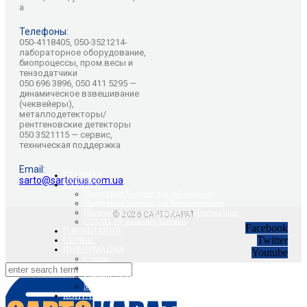
а
Телефоны:
050-4118405, 050-3521214-
лабораторное оборудование,
биопроцессы, пром.весы и
тензодатчики
050 696 3896, 050 411 5295 —
динамическое взвешивание
(чеквейеры),
металлодетекторы/
рентгеновские детекторы
050 3521115 — сервис,
техническая поддержка
Email:
ГЛАВНАЯ
sarto@sartorius.com.ua
КАТАЛОГ
Продукция Sartorius для лабораторий
Продукция Sartorius для биотехнологии
Промышленное оборудование Minebea Intec
© 2026 САРТОКАРАТ
COVID-19: решения Sartorius
Facebook
О КОМПАНИИ
Twitter
СЕРВИС
ИНФОРМАЦИЯ
Youtube
Статьи
Вебинары Sartorius и Minebea Intec
Sartorius Видео
Minebea Intec Видео
КОНТАКТЫ