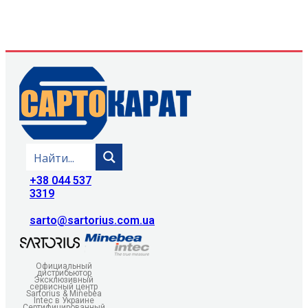
+38 044 537
3319
sarto@sartorius.com.ua
Официальный
дистрибьютор
Эксклюзивный
сервисный центр
Sartorius & Minebea
Intec в Украине
Сертифицированный