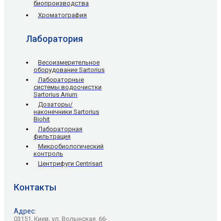
биопроизводства
Хроматография
Лаборатория
Весоизмерительное
оборудование Sartorius
Лабораторные
системы водоочистки
Sartorius Arium
Дозаторы/
наконечники Sartorius
Biohit
Лабораторная
фильтрация
Микробиологический
контроль
Центрифуги Centrisart
Контакты
Адрес:
03151, Киев, ул. Волынская, 66-