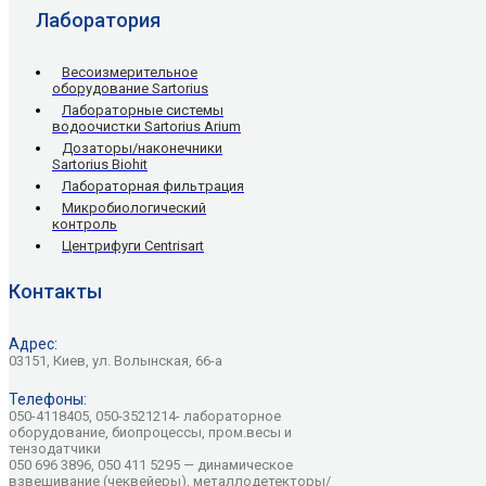
Лаборатория
Весоизмерительное
оборудование Sartorius
Лабораторные системы
водоочистки Sartorius Arium
Дозаторы/наконечники
Sartorius Biohit
Лабораторная фильтрация
Микробиологический
контроль
Центрифуги Centrisart
Контакты
Адрес:
03151, Киев, ул. Волынская, 66-а
Телефоны:
050-4118405, 050-3521214- лабораторное
оборудование, биопроцессы, пром.весы и
тензодатчики
050 696 3896, 050 411 5295 — динамическое
взвешивание (чеквейеры), металлодетекторы/