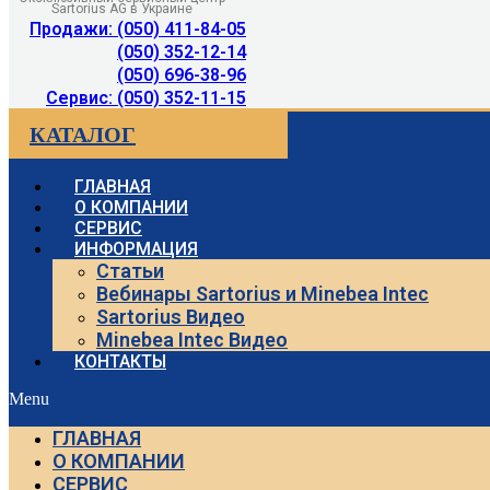
Sartorius AG в Украине
Продажи: (050) 411-84-05
(050) 352-12-14
(050) 696-38-96
Сервис: (050) 352-11-15
КАТАЛОГ
ГЛАВНАЯ
О КОМПАНИИ
СЕРВИС
ИНФОРМАЦИЯ
Статьи
Вебинары Sartorius и Minebea Intec
Sartorius Видео
Minebea Intec Видео
КОНТАКТЫ
Menu
ГЛАВНАЯ
О КОМПАНИИ
СЕРВИС