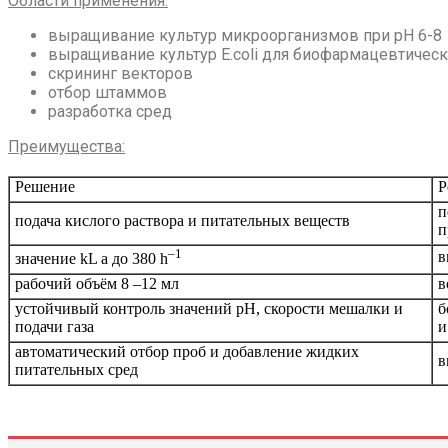
Области применения:
выращивание культур микроорганизмов при pH 6-8
выращивание культур E.coli для биофармацевтичес
скрининг векторов
отбор штаммов
разработка сред
Преимущества:
Решение
Р
п
подача кислого раствора и питательных веществ
п
–1
в
значение kL a до 380 h
рабочий объём 8 –12 мл
в
устойчивый контроль значений pH, скорости мешалки и
б
подачи газа
и
автоматический отбор проб и добавление жидких
в
питательных сред