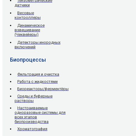
Тензометрические
датчики
Весовые
контроллеры
Динамическое
взвешивание
(Чеквейеры)
Детекторы инородных
включений
Биопроцессы
Фильтрация и очистка
Работа с жидкостями
Биореакторы/ферментёры
Среды и буферные
растворы
Настраиваемые
одноразовые системы для
всех этапов
биопроизводства
Хроматография