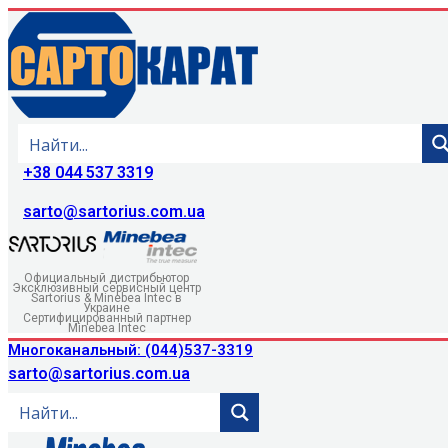
+38 044 537 3319
sarto@sartorius.com.ua
Официальный дистрибьютор
Эксклюзивный сервисный центр
Sartorius & Minebea Intec в
Украине
Сертифицированный партнер
Minebea Intec
Многоканальный: (044)537-3319
sarto@sartorius.com.ua