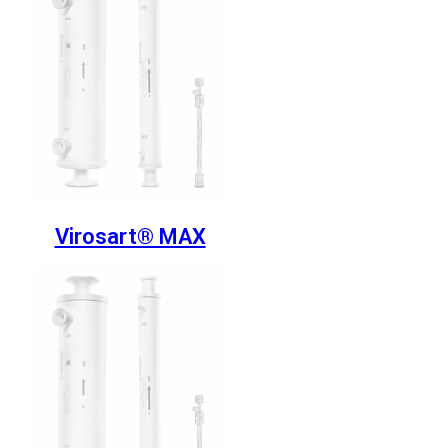
Virosart® MAX