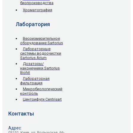
биопроизводства
Хроматография
Лаборатория
Весоизмерительное
оборудование Sartorius
Лабораторные
системы водоочистки
Sartorius Arium
Дозаторы/
наконечники Sartorius
Biohit
Лабораторная
фильтрация
Микробиологический
контроль
Центрифуги Centrisart
Контакты
Адрес:
03151, Киев, ул. Волынская, 66-