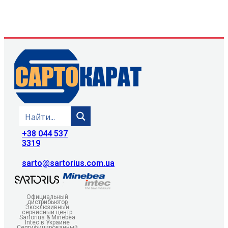
+38 044 537
3319
sarto@sartorius.com.ua
Официальный
дистрибьютор
Эксклюзивный
сервисный центр
Sartorius & Minebea
Intec в Украине
Сертифицированный