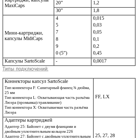
20”
1,2
MaxiCaps
30”
1,8
4
0,015
5
0,03
7
0,05
Мини-картриджи,
капсулы MidiCaps
8
0,1
9
0,2
0 (5”)
0,45
Капсулы SartoScale
-
0,0017
Типы подключений
:
Коннекторы капсул SartoScale
Тип коннектора F: Санитарный фланец ¾ дюйма,
25 мм
FF, LX
Тип коннектора L: Охватывающая часть разъёма
Люэра (промывка|стравливание)
Тип коннектора X: Охватываемая часть разъёма
Люэра
Адаптеры картриджей
Адаптер 25: Байонет с двумя фланцами и
двойным уплотнительным кольцом 226
25, 27, 28
Адаптер 27: Байонет с двойным уплотнительным