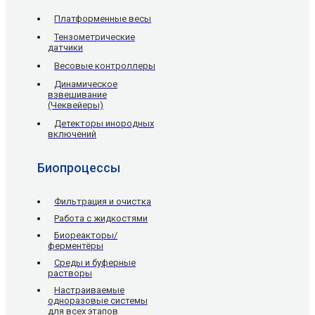
Платформенные весы
Тензометрические
датчики
Весовые контроллеры
Динамическое
взвешивание
(Чеквейеры)
Детекторы инородных
включений
Биопроцессы
Фильтрация и очистка
Работа с жидкостями
Биореакторы/
ферментёры
Среды и буферные
растворы
Настраиваемые
одноразовые системы
для всех этапов