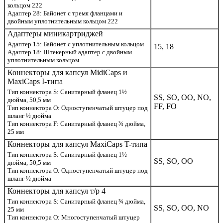
кольцом 222
Адаптер 28: Байонет с тремя фланцами и
двойным уплотнительным кольцом 222
Адаптеры миникартриджей
Адаптер 15: Байонет с уплотнительным кольцом
15, 18
Адаптер 18: Штекерный адаптер с двойным
уплотнительным кольцом
Коннекторы для капсул MidiCaps и
MaxiCaps I-типа
Тип коннектора S: Санитарный фланец 1½
SS, SO, OO, NO,
дюйма, 50,5 мм
FF, FO
Тип коннектора О: Одноступенчатый штуцер под
шланг ½ дюйма
Тип коннектора F: Санитарный фланец ¾ дюйма,
25 мм
Коннекторы для капсул MaxiCaps T-типа
Тип коннектора S: Санитарный фланец 1½
SS, SO, OO
дюйма, 50,5 мм
Тип коннектора О: Одноступенчатый штуцер под
шланг ½ дюйма
Коннекторы для капсул т/р 4
Тип коннектора S: Санитарный фланец ¾ дюйма,
SS, SO, OO, NO
25 мм
Тип коннектора О: Многоступенчатый штуцер