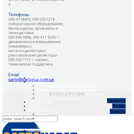
а
Телефоны:
050-4118405, 050-3521214-
лабораторное оборудование,
биопроцессы, пром.весы и
тензодатчики
050 696 3896, 050 411 5295 —
динамическое взвешивание
(чеквейеры),
металлодетекторы/
рентгеновские детекторы
050 3521115 — сервис,
техническая поддержка
Email:
ГЛАВНАЯ
sarto@sartorius.com.ua
КАТАЛОГ
Продукция Sartorius для лабораторий
Продукция Sartorius для биотехнологии
Промышленное оборудование Minebea Intec
© 2026 САРТОКАРАТ
COVID-19: решения Sartorius
Facebook
О КОМПАНИИ
Twitter
СЕРВИС
ИНФОРМАЦИЯ
Youtube
Статьи
Вебинары Sartorius и Minebea Intec
Sartorius Видео
Minebea Intec Видео
КОНТАКТЫ