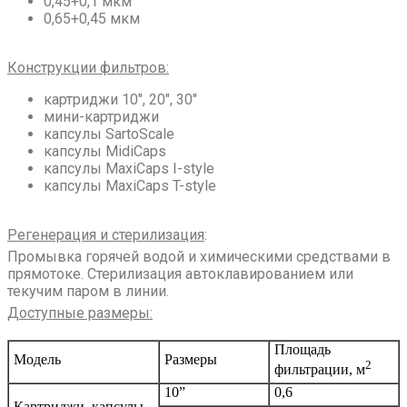
0,45+0,1 мкм
0,65+0,45 мкм
Конструкции фильтров:
картриджи 10″, 20″, 30″
мини-картриджи
капсулы SartoScale
капсулы MidiCaps
капсулы MaxiCaps I-style
капсулы MaxiCaps T-style
Регенерация и стерилизация
:
Промывка горячей водой и химическими средствами в
прямотоке. Стерилизация автоклавированием или
текучим паром в линии.
Доступные размеры
:
Площадь
Модель
Размеры
2
фильтрации, м
10”
0,6
Картриджи, капсулы