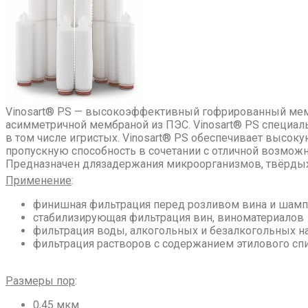
Vinosart® PS — высокоэффективный гофрированный мем
асимметричной мембраной из ПЭС. Vinosart® PS специаль
в том числе игристых. Vinosart® PS обеспечивает высок
пропускную способность в сочетании с отличной возмож
Предназначен длязадержания микроорганизмов, твёрдых ч
Применение
:
финишная фильтрация перед розливом вина и шамп
стабилизирующая фильтрация вин, виноматериалов
фильтрация воды, алкогольных и безалкогольных н
фильтрация растворов с содержанием этилового спир
Размеры пор
:
0,45 мкм