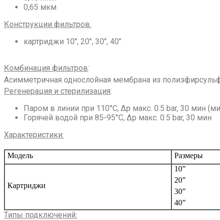
0,65 мкм
Конструкции фильтров
:
картриджи 10″, 20″, 30″, 40″
Комбинация фильтров
:
Асимметричная однослойная мембрана из полиэфирсуль
Регенерация и стерилизация
:
Паром в линии при 110°С, Δp макс. 0.5 bar, 30 мин (
Горячей водой при 85-95°С, Δp макс. 0.5 bar, 30 мин
Характеристики
:
Модель
Размеры
10”
20”
Картриджи
30”
40”
Типы подключений
: