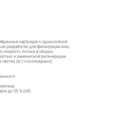
бранный картридж с однослойной
но разработан для фильтрации вин,
ую скорость потока и общую
ностью к химической регенерации.
астиц (в т.ч.коллоидных).
анского
апитков
та до 50 % (об)