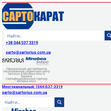
+38 044 537 3319
sarto@sartorius.com.ua
Официальный дистрибьютор
Эксклюзивный сервисный центр
Sartorius & Minebea Intec в
Украине
Сертифицированный партнер
Minebea Intec
Многоканальный: (044)537-3319
sarto@sartorius.com.ua