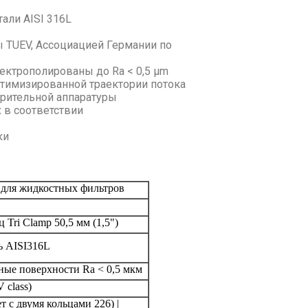
али AISI 316L
TUEV, Ассоциацией Германии по
лектрополированы до Ra < 0,5 µm
птимизированной траектории потока
рительной аппаратуры
 в соответствии
ки
для жидкостных фильтров
Tri Clamp 50,5 мм (1,5")
ь AISI316L
ые поверхности Ra < 0,5 мкм
class)
т с двумя кольцами 226) |