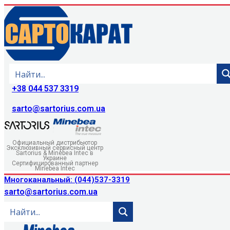
+38 044 537 3319
sarto@sartorius.com.ua
Официальный дистрибьютор
Эксклюзивный сервисный центр
Sartorius & Minebea Intec в
Украине
Сертифицированный партнер
Minebea Intec
Многоканальный: (044)537-3319
sarto@sartorius.com.ua