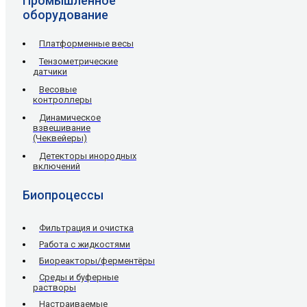
Промышленное
оборудование
Платформенные весы
Тензометрические
датчики
Весовые
контроллеры
Динамическое
взвешивание
(Чеквейеры)
Детекторы инородных
включений
Биопроцессы
Фильтрация и очистка
Работа с жидкостями
Биореакторы/ферментёры
Среды и буферные
растворы
Настраиваемые