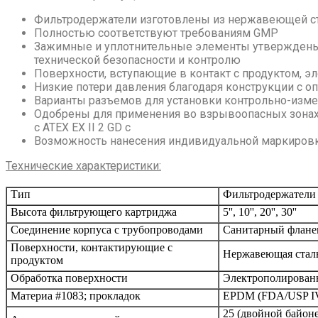
Фильтродержатели изготовлены из нержавеющей ст
Полностью соответствуют требованиям GMP
Зажимные и уплотнительные элементы утверждены 
технической безопасности и контролю
Поверхности, вступающие в контакт с продуктом, э
Низкие потери давления благодаря конструкции с о
Варианты разъемов для установки контрольно-изме
Одобрены для применения во взрывоопасных зонах
с ATEX EX II 2 GD с
Возможность нанесения индивидуальной маркиров
Технические характеристики:
Тип
Фильтродержатели 
Высота фильтрующего картриджа
5'', 10'', 20'', 30''
Соединение корпуса с трубопроводами
Санитарный фланец 
Поверхности, контактирующие с
Нержавеющая стал
продуктом
Обработка поверхности
Электрополированн
Материа #1083; прокладок
EPDM (FDA/USP IV 
25 (двойной байоне