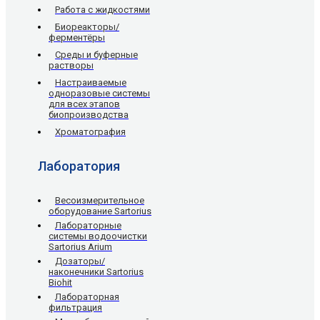
Работа с жидкостями
Биореакторы/
ферментёры
Среды и буферные
растворы
Настраиваемые
одноразовые системы
для всех этапов
биопроизводства
Хроматография
Лаборатория
Весоизмерительное
оборудование Sartorius
Лабораторные
системы водоочистки
Sartorius Arium
Дозаторы/
наконечники Sartorius
Biohit
Лабораторная
фильтрация