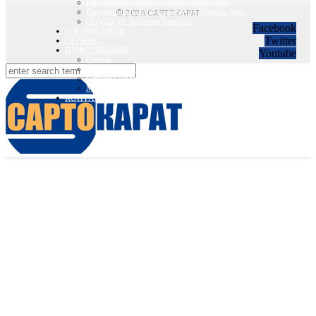
Продукция Sartorius для биотехнологии
Промышленное оборудование Minebea Intec
© 2026 САРТОКАРАТ
COVID-19: решения Sartorius
Facebook
О КОМПАНИИ
Twitter
СЕРВИС
ИНФОРМАЦИЯ
Youtube
Статьи
Вебинары Sartorius и Minebea Intec
Sartorius Видео
Minebea Intec Видео
КОНТАКТЫ