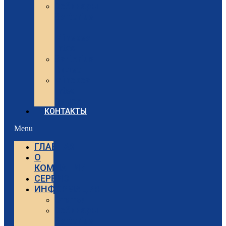
Вебинары
Sartorius
и
Minebea
Intec
Sartorius
Видео
Minebea
Intec
Видео
КОНТАКТЫ
Menu
ГЛАВНАЯ
О
КОМПАНИИ
СЕРВИС
ИНФОРМАЦИЯ
Статьи
Вебинары
Sartorius