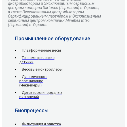
дистрибьютором и Эксклюзивным сервисным
центром
концерна
Sartorius
(Германия) в Украине,
а также Эксклюзивным дистрибьютором,
Сертифицированным партнёром и Эксклюзивным
сервисным центром компании Minebea Intec
(Германия) в Украине.
Промышленное оборудование
Платформенные весы
Тензометрические
датчики
Весовые контроллеры
Динамическое
взвешивание
(Чеквейеры)
Детекторы инородных
включений
Биопроцессы
Фильтрация и очистка