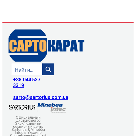
+38 044 537
3319
sarto@sartorius.com.ua
Официальный
дистрибьютор
Эксклюзивный
сервисный центр
Sartorius & Minebea
Intec в Украине
Сертифицированный