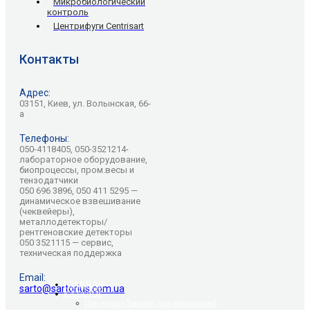
Микробиологический
контроль
Центрифуги Centrisart
Контакты
Адрес:
03151, Киев, ул. Волынская, 66-
а
Телефоны:
050-4118405, 050-3521214-
лабораторное оборудование,
биопроцессы, пром.весы и
тензодатчики
050 696 3896, 050 411 5295 —
динамическое взвешивание
(чеквейеры),
металлодетекторы/
рентгеновские детекторы
050 3521115 — сервис,
техническая поддержка
Email:
ГЛАВНАЯ
sarto@sartorius.com.ua
КАТАЛОГ
Продукция Sartorius для лабораторий