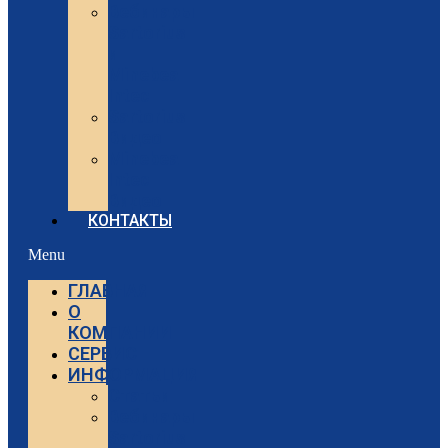
Вебинары
Sartorius
и
Minebea
Intec
Sartorius
Видео
Minebea
Intec
Видео
КОНТАКТЫ
Menu
ГЛАВНАЯ
О
КОМПАНИИ
СЕРВИС
ИНФОРМАЦИЯ
Статьи
Вебинары
Sartorius