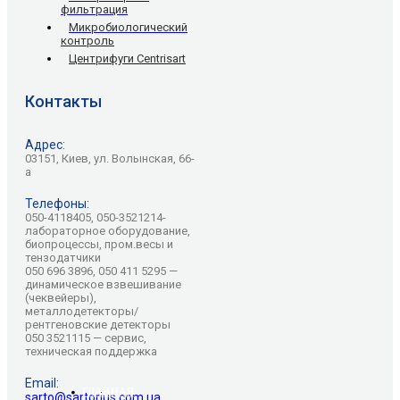
фильтрация
Микробиологический
контроль
Центрифуги Centrisart
Контакты
Адрес:
03151, Киев, ул. Волынская, 66-
а
Телефоны:
050-4118405, 050-3521214-
лабораторное оборудование,
биопроцессы, пром.весы и
тензодатчики
050 696 3896, 050 411 5295 —
динамическое взвешивание
(чеквейеры),
металлодетекторы/
рентгеновские детекторы
050 3521115 — сервис,
техническая поддержка
Email:
ГЛАВНАЯ
sarto@sartorius.com.ua