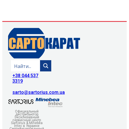
+38 044 537
3319
sarto@sartorius.com.ua
Официальный
дистрибьютор
Эксклюзивный
сервисный центр
Sartorius & Minebea
Intec в Украине
Сертифицированный