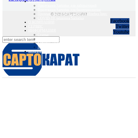
КАТАЛОГ
Продукция Sartorius для лабораторий
Продукция Sartorius для биотехнологии
Промышленное оборудование Minebea Intec
© 2026 САРТОКАРАТ
COVID-19: решения Sartorius
Facebook
О КОМПАНИИ
Twitter
СЕРВИС
ИНФОРМАЦИЯ
Youtube
Статьи
Вебинары Sartorius и Minebea Intec
Sartorius Видео
Minebea Intec Видео
КОНТАКТЫ