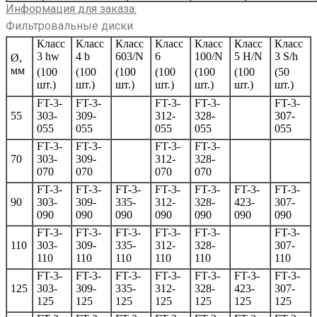
Информация для заказа:
Фильтровальные диски
Класс
Класс
Класс
Класс
Класс
Класс
Класс
3 hw
4 b
603/N
6
100/N
5 H/N
3 S/h
Ø,
мм
(100
(100
(100
(100
(100
(100
(50
шт.)
шт.)
шт.)
шт.)
шт.)
шт.)
шт.)
FT-3-
FT-3-
FT-3-
FT-3-
FT-3-
55
303-
309-
312-
328-
307-
055
055
055
055
055
FT-3-
FT-3-
FT-3-
FT-3-
70
303-
309-
312-
328-
070
070
070
070
FT-3-
FT-3-
FT-3-
FT-3-
FT-3-
FT-3-
FT-3-
90
303-
309-
335-
312-
328-
423-
307-
090
090
090
090
090
090
090
FT-3-
FT-3-
FT-3-
FT-3-
FT-3-
FT-3-
110
303-
309-
335-
312-
328-
307-
110
110
110
110
110
110
FT-3-
FT-3-
FT-3-
FT-3-
FT-3-
FT-3-
FT-3-
125
303-
309-
335-
312-
328-
423-
307-
125
125
125
125
125
125
125