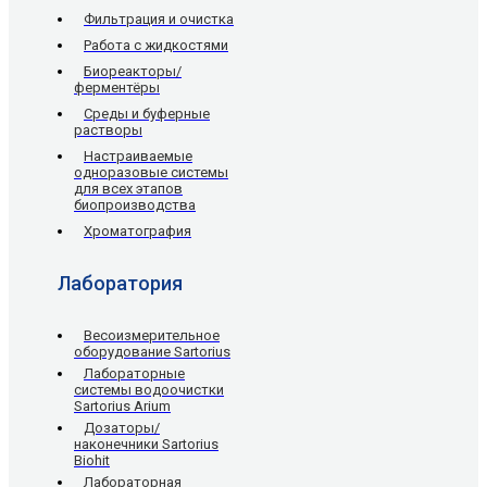
Фильтрация и очистка
Работа с жидкостями
Биореакторы/
ферментёры
Среды и буферные
растворы
Настраиваемые
одноразовые системы
для всех этапов
биопроизводства
Хроматография
Лаборатория
Весоизмерительное
оборудование Sartorius
Лабораторные
системы водоочистки
Sartorius Arium
Дозаторы/
наконечники Sartorius
Biohit
Лабораторная