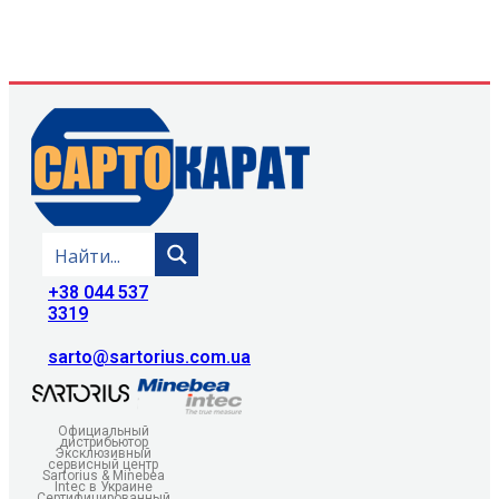
+38 044 537
3319
sarto@sartorius.com.ua
Официальный
дистрибьютор
Эксклюзивный
сервисный центр
Sartorius & Minebea
Intec в Украине
Сертифицированный