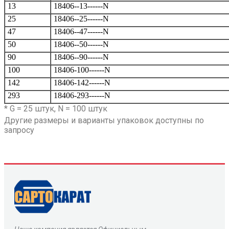
13
18406--13------N
25
18406--25------N
47
18406--47------N
50
18406--50------N
90
18406--90------N
100
18406-100------N
142
18406-142------N
293
18406-293------N
* G = 25 штук, N = 100 штук
Другие размеры и варианты упаковок доступны по
запросу