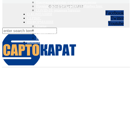
Продукция Sartorius для биотехнологии
Промышленное оборудование Minebea Intec
© 2026 САРТОКАРАТ
COVID-19: решения Sartorius
Facebook
О КОМПАНИИ
Twitter
СЕРВИС
ИНФОРМАЦИЯ
Youtube
Статьи
Вебинары Sartorius и Minebea Intec
Sartorius Видео
Minebea Intec Видео
КОНТАКТЫ