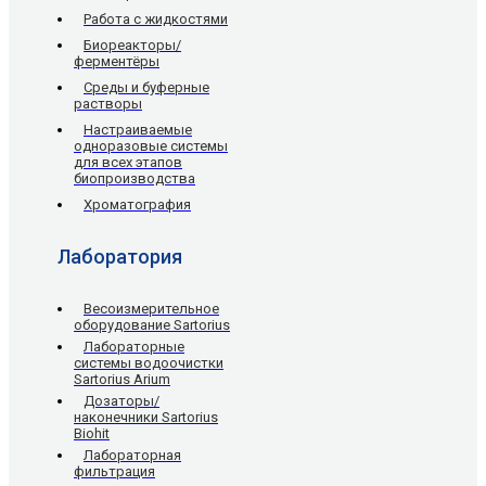
Работа с жидкостями
Биореакторы/
ферментёры
Среды и буферные
растворы
Настраиваемые
одноразовые системы
для всех этапов
биопроизводства
Хроматография
Лаборатория
Весоизмерительное
оборудование Sartorius
Лабораторные
системы водоочистки
Sartorius Arium
Дозаторы/
наконечники Sartorius
Biohit
Лабораторная
фильтрация