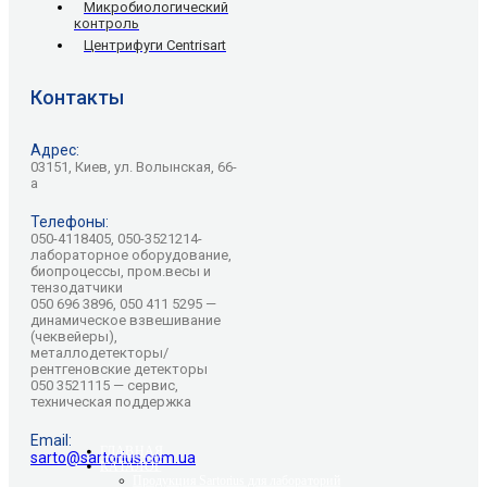
Микробиологический
контроль
Центрифуги Centrisart
Контакты
Адрес:
03151, Киев, ул. Волынская, 66-
а
Телефоны:
050-4118405, 050-3521214-
лабораторное оборудование,
биопроцессы, пром.весы и
тензодатчики
050 696 3896, 050 411 5295 —
динамическое взвешивание
(чеквейеры),
металлодетекторы/
рентгеновские детекторы
050 3521115 — сервис,
техническая поддержка
Email:
ГЛАВНАЯ
sarto@sartorius.com.ua
КАТАЛОГ
Продукция Sartorius для лабораторий