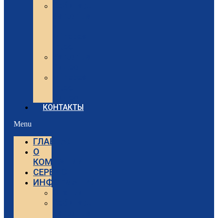
Вебинары
Sartorius
и
Minebea
Intec
Sartorius
Видео
Minebea
Intec
Видео
КОНТАКТЫ
Menu
ГЛАВНАЯ
О
КОМПАНИИ
СЕРВИС
ИНФОРМАЦИЯ
Статьи
Вебинары
Sartorius