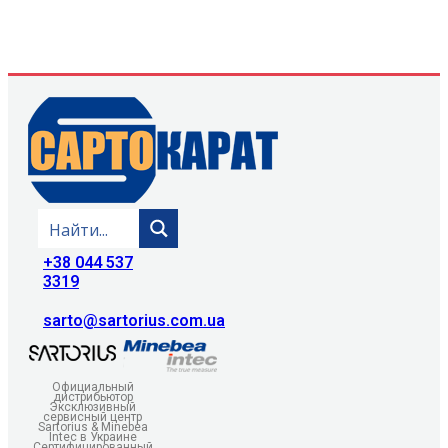
+38 044 537
3319
sarto@sartorius.com.ua
Официальный
дистрибьютор
Эксклюзивный
сервисный центр
Sartorius & Minebea
Intec в Украине
Сертифицированный