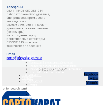
Телефоны:
050-4118405, 050-3521214-
лабораторное оборудование,
биопроцессы, пром.весы и
тензодатчики
050 696 3896, 050 411 5295 —
динамическое взвешивание
(чеквейеры),
металлодетекторы/
рентгеновские детекторы
050 3521115 — сервис,
техническая поддержка
Email:
ГЛАВНАЯ
sarto@sartorius.com.ua
КАТАЛОГ
Продукция Sartorius для лабораторий
Продукция Sartorius для биотехнологии
Промышленное оборудование Minebea Intec
© 2026 САРТОКАРАТ
COVID-19: решения Sartorius
Facebook
О КОМПАНИИ
Twitter
СЕРВИС
ИНФОРМАЦИЯ
Youtube
Статьи
Вебинары Sartorius и Minebea Intec
Sartorius Видео
Minebea Intec Видео
КОНТАКТЫ