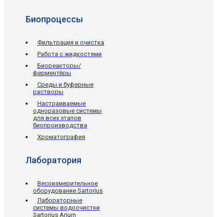
Биопроцессы
Фильтрация и очистка
Работа с жидкостями
Биореакторы/
ферментёры
Среды и буферные
растворы
Настраиваемые
одноразовые системы
для всех этапов
биопроизводства
Хроматография
Лаборатория
Весоизмерительное
оборудование Sartorius
Лабораторные
системы водоочистки
Sartorius Arium