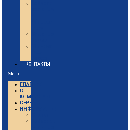
Вебинары
Sartorius
и
Minebea
Intec
Sartorius
Видео
Minebea
Intec
Видео
КОНТАКТЫ
Menu
ГЛАВНАЯ
О
КОМПАНИИ
СЕРВИС
ИНФОРМАЦИЯ
Статьи
Вебинары
Sartorius