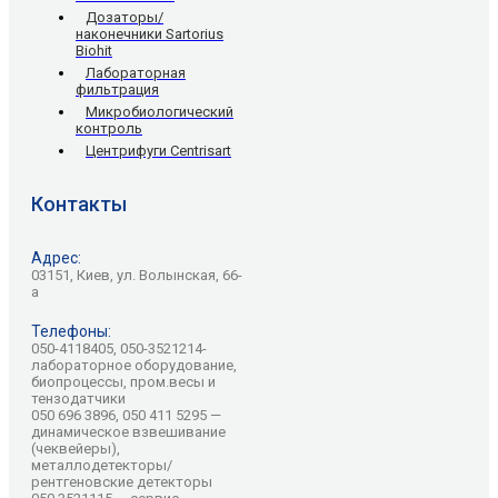
Дозаторы/
наконечники Sartorius
Biohit
Лабораторная
фильтрация
Микробиологический
контроль
Центрифуги Centrisart
Контакты
Адрес:
03151, Киев, ул. Волынская, 66-
а
Телефоны:
050-4118405, 050-3521214-
лабораторное оборудование,
биопроцессы, пром.весы и
тензодатчики
050 696 3896, 050 411 5295 —
динамическое взвешивание
(чеквейеры),
металлодетекторы/
рентгеновские детекторы