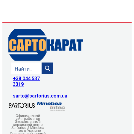
+38 044 537
3319
sarto@sartorius.com.ua
Официальный
дистрибьютор
Эксклюзивный
сервисный центр
Sartorius & Minebea
Intec в Украине
Сертифицированный