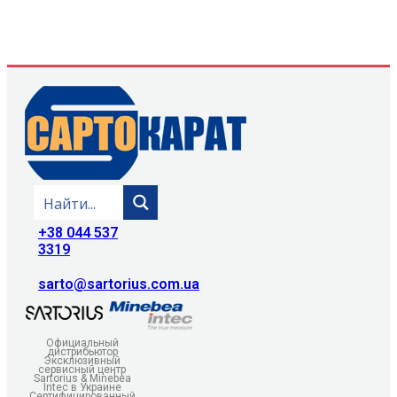
+38 044 537
3319
sarto@sartorius.com.ua
Официальный
дистрибьютор
Эксклюзивный
сервисный центр
Sartorius & Minebea
Intec в Украине
Сертифицированный