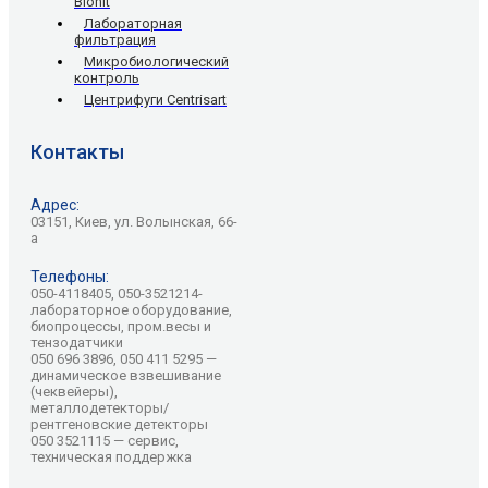
Biohit
Лабораторная
фильтрация
Микробиологический
контроль
Центрифуги Centrisart
Контакты
Адрес:
03151, Киев, ул. Волынская, 66-
а
Телефоны:
050-4118405, 050-3521214-
лабораторное оборудование,
биопроцессы, пром.весы и
тензодатчики
050 696 3896, 050 411 5295 —
динамическое взвешивание
(чеквейеры),
металлодетекторы/
рентгеновские детекторы
050 3521115 — сервис,
техническая поддержка