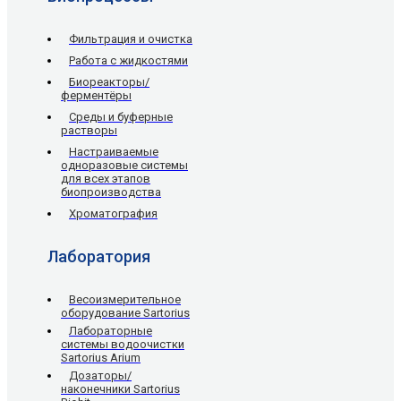
Фильтрация и очистка
Работа с жидкостями
Биореакторы/
ферментёры
Среды и буферные
растворы
Настраиваемые
одноразовые системы
для всех этапов
биопроизводства
Хроматография
Лаборатория
Весоизмерительное
оборудование Sartorius
Лабораторные
системы водоочистки
Sartorius Arium
Дозаторы/
наконечники Sartorius