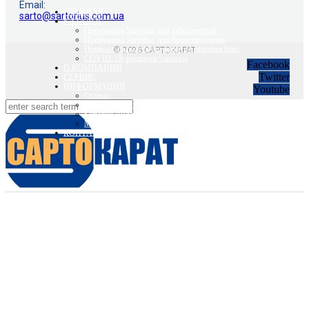
Email:
ГЛАВНАЯ
sarto@sartorius.com.ua
КАТАЛОГ
Продукция Sartorius для лабораторий
Продукция Sartorius для биотехнологии
Промышленное оборудование Minebea Intec
© 2026 САРТОКАРАТ
COVID-19: решения Sartorius
Facebook
О КОМПАНИИ
Twitter
СЕРВИС
ИНФОРМАЦИЯ
Youtube
Статьи
Вебинары Sartorius и Minebea Intec
Sartorius Видео
Minebea Intec Видео
КОНТАКТЫ