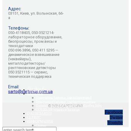
Адрес:
03151, Киев, ул. Волынская, 66-
а
Телефоны:
050-4118405, 050-3521214-
лабораторное оборудование,
биопроцессы, пром.весы и
тензодатчики
050 696 3896, 050 411 5295 —
динамическое взвешивание
(чеквейеры),
металлодетекторы/
рентгеновские детекторы
050 3521115 — сервис,
техническая поддержка
Email:
ГЛАВНАЯ
sarto@sartorius.com.ua
КАТАЛОГ
Продукция Sartorius для лабораторий
Продукция Sartorius для биотехнологии
Промышленное оборудование Minebea Intec
© 2026 САРТОКАРАТ
COVID-19: решения Sartorius
Facebook
О КОМПАНИИ
Twitter
СЕРВИС
ИНФОРМАЦИЯ
Youtube
Статьи
Вебинары Sartorius и Minebea Intec