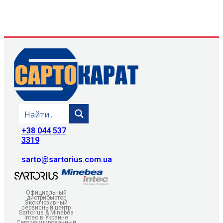
+38 044 537
3319
sarto@sartorius.com.ua
Официальный
дистрибьютор
Эксклюзивный
сервисный центр
Sartorius & Minebea
Intec в Украине
Сертифицированный