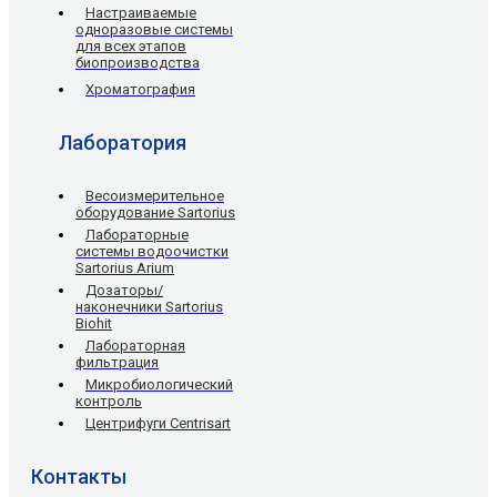
Настраиваемые
одноразовые системы
для всех этапов
биопроизводства
Хроматография
Лаборатория
Весоизмерительное
оборудование Sartorius
Лабораторные
системы водоочистки
Sartorius Arium
Дозаторы/
наконечники Sartorius
Biohit
Лабораторная
фильтрация
Микробиологический
контроль
Центрифуги Centrisart
Контакты