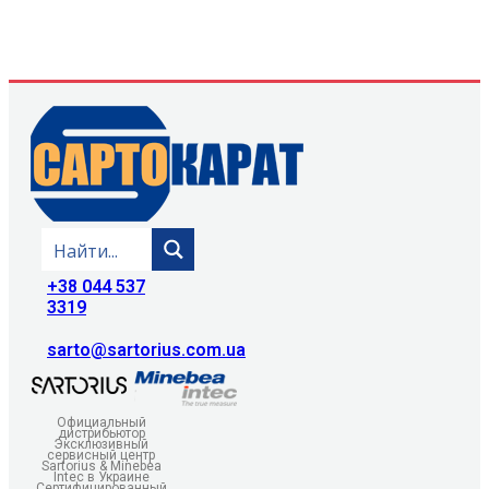
+38 044 537
3319
sarto@sartorius.com.ua
Официальный
дистрибьютор
Эксклюзивный
сервисный центр
Sartorius & Minebea
Intec в Украине
Сертифицированный