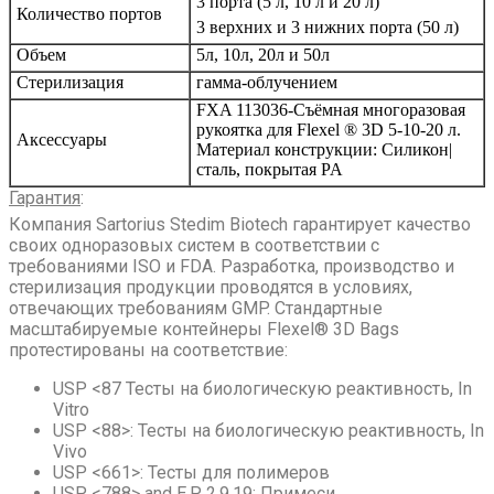
3 порта (5 л, 10 л и 20 л)
Количество портов
3 верхних и 3 нижних порта (50 л)
Объем
5л, 10л, 20л и 50л
Стерилизация
гамма-облучением
FXA 113036-Съёмная многоразовая
рукоятка для Flexel ® 3D 5-10-20 л.
Аксессуары
Материал конструкции: Силикон|
сталь, покрытая PA
Гарантия
:
Компания Sartorius Stedim Biotech гарантирует качество
своих одноразовых систем в соответствии с
требованиями ISO и FDA. Разработка, производство и
стерилизация продукции проводятся в условиях,
отвечающих требованиям GMP. Стандартные
масштабируемые контейнеры Flexel® 3D Bags
протестированы на соответствие:
USP <87 Тесты на биологическую реактивность, In
Vitro
USP <88>: Тесты на биологическую реактивность, In
Vivo
USP <661>: Тесты для полимеров
USP <788> and E.P. 2.9.19: Примеси