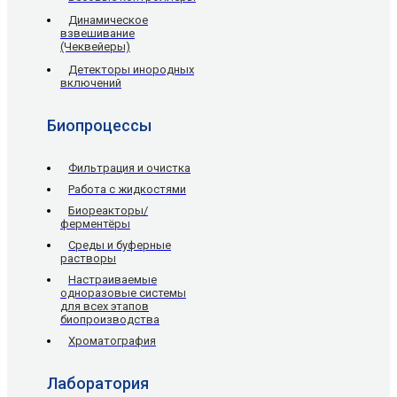
Динамическое
взвешивание
(Чеквейеры)
Детекторы инородных
включений
Биопроцессы
Фильтрация и очистка
Работа с жидкостями
Биореакторы/
ферментёры
Среды и буферные
растворы
Настраиваемые
одноразовые системы
для всех этапов
биопроизводства
Хроматография
Лаборатория