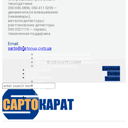
тензодатчики
050 696 3896, 050 411 5295 —
динамическое взвешивание
(чеквейеры),
металлодетекторы/
рентгеновские детекторы
050 3521115 — сервис,
техническая поддержка
Email:
ГЛАВНАЯ
sarto@sartorius.com.ua
КАТАЛОГ
Продукция Sartorius для лабораторий
Продукция Sartorius для биотехнологии
Промышленное оборудование Minebea Intec
© 2026 САРТОКАРАТ
COVID-19: решения Sartorius
Facebook
О КОМПАНИИ
Twitter
СЕРВИС
ИНФОРМАЦИЯ
Youtube
Статьи
Вебинары Sartorius и Minebea Intec
Sartorius Видео
Minebea Intec Видео
КОНТАКТЫ