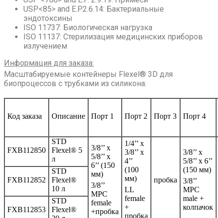
USP<85> and E.P.2.6.14: Бактериальные
эндотоксины
ISO 11737: Биологическая нагрузка
ISO 11137: Стерилизация медицинских приборов
излучением
Информация для заказа:
Масштабируемые контейнеры Flexel® 3D для
биопроцессов с трубками из силикона:
Код заказа
Описание
Порт 1
Порт 2
Порт 3
Порт 4
STD
1/4’’ х
3/8’’ х
FXB112850
Flexel® 5
3/8’’ х
3/8’’ х
5/8’’ х
л
4’’
5/8’’ х 6’’
6’’ (150
(100
(150 мм)
STD
мм)
мм)
FXB112852
Flexel®
пробка
3/8’’
3/8’’
10 л
LL
MPC
MPC
female
male +
STD
female
+
колпачок
FXB112853
Flexel®
+пробка
пробка