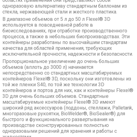
областях применения они представляют собой
одноразовую альтернативу стандартным баллонам из
стекла, нержавеющей стали и жесткого пластика.
В диапазоне объемов от 5 л до 50 л Flexel® 3D
используется в повседневной работе в
биоисследованиях, при отработке производственного
процесса, а также в небольших биопроизводствах. Эти
контейнеры разработаны по высочайшим стандартам
качества для областей применения, требующих
исключительной прочности, надежности и безопасности.
Пропорциональное увеличение до очень больших
объемов (вплоть до 3000 л) начинается
непосредственно со стандартных масштабируемых
контейнеров Flexel® 3D, поскольку они изготовлены из
той же пленки S40, по той же технологии 3D
контейнеров и портов для них, как и контейнеры Flexel®
3D для очень больших объемов. Стандартные
масштабируемые контейнеры Flexel® 3D имеют
широкий ряд аксессуаров (поддоны, стеллажи, Palletank,
многоразовые рукоятки, BioWelder®, BioSealer®) для
быстрого и функционального развертывания на
производстве сконструированных полностью
одноразовыми решений для хранения и работы с
жидкостями.