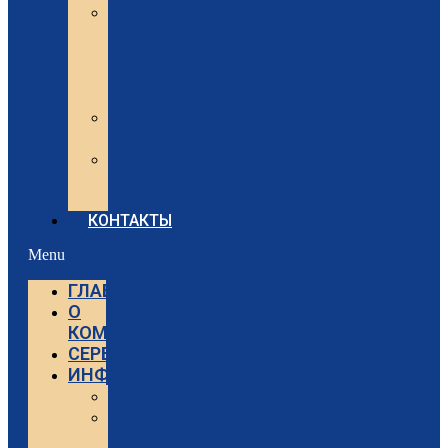
Вебинары
Sartorius
и
Minebea
Intec
Sartorius
Видео
Minebea
Intec
Видео
КОНТАКТЫ
Menu
ГЛАВНАЯ
О
КОМПАНИИ
СЕРВИС
ИНФОРМАЦИЯ
Статьи
Вебинары
Sartorius