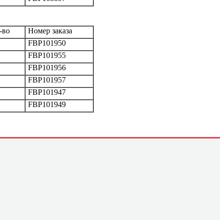
-во
Номер заказа
FBP101950
FBP101955
FBP101956
FBP101957
FBP101947
FBP101949