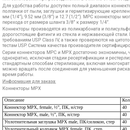
Для удобства работы доступен полный диапазон коннект
полпачки от пыли, заглушки и герметизирующие креплени
мм (1/4”), 9.52 мм (3/8”) и 12.7 (1/2”). MPC коннекторы м
перехода от размера шланга 3/8” к размеру 1/4”.
Коннекторы производятся из поликарбоната и полисульфо
дорогостоящие фитинги из стекла и нержавеющей стали
требованиям USP Class IV, а также проверяются на цито
тестам USP. Система качества производителя сертифициро
Серии коннекторов MPC и MPX достаточно экономичны, ч
однократно, исключая стадии ресертификации и рестерли
стандартным способам стерилизации, включая многокра
можно вращать после соединения для уменьшения риска 
время работы.
Информация для заказа:
Коннекторы MPX
Описание
Кол
Коннектор MPX, female, ½”, ПК, н/стер
40
Коннектор MPX, male, ½”, ПК, н/стер
40
Уплотнительная заглушка MPX male, ПК/силикон, стер
40
Уплотнительный колпачок MPX female, ПК, стер
40