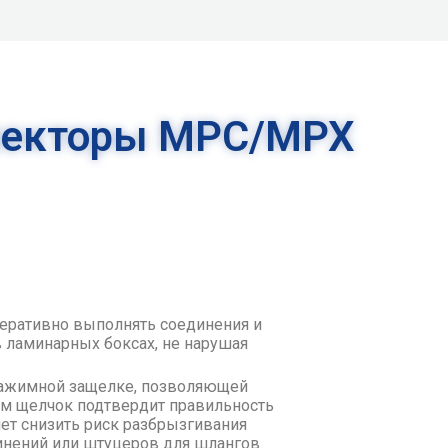
некторы MPC/MPX
еративно выполнять соединения и
в ламинарных боксах, не нарушая
нажимной защелке, позволяющей
том щелчок подтвердит правильность
ет снизить риск разбрызгивания
динений или штуцеров для шлангов.