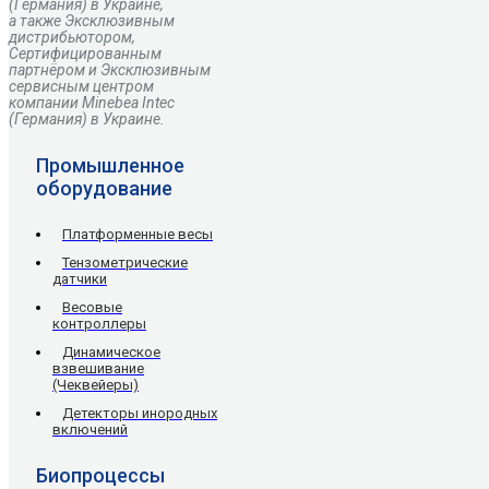
(Германия) в Украине,
а также Эксклюзивным
дистрибьютором,
Сертифицированным
партнёром и Эксклюзивным
сервисным центром
компании Minebea Intec
(Германия) в Украине.
Промышленное
оборудование
Платформенные весы
Тензометрические
датчики
Весовые
контроллеры
Динамическое
взвешивание
(Чеквейеры)
Детекторы инородных
включений
Биопроцессы