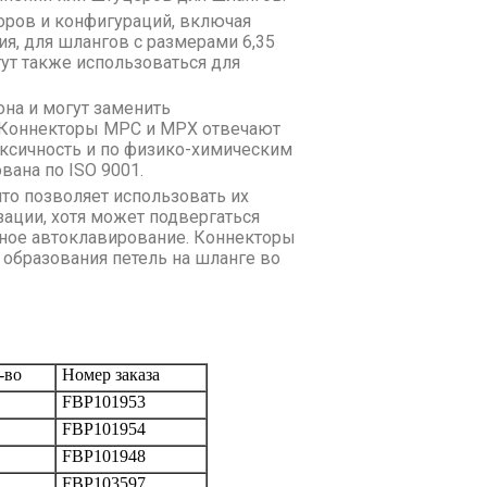
оров и конфигураций, включая
я, для шлангов с размерами 6,35
огут также использоваться для
на и могут заменить
. Коннекторы MPC и MPX отвечают
токсичность и по физико-химическим
вана по ISO 9001.
то позволяет использовать их
зации, хотя может подвергаться
тное автоклавирование. Коннекторы
образования петель на шланге во
-во
Номер заказа
FBP101953
FBP101954
FBP101948
FBP103597