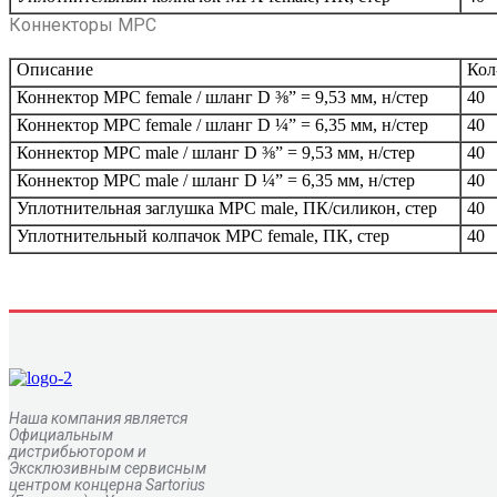
Коннекторы MPC
Описание
Кол
Коннектор MPC female / шланг D ⅜” = 9,53 мм, н/стер
40
Коннектор MPC female / шланг D ¼” = 6,35 мм, н/стер
40
Коннектор MPC male / шланг D ⅜” = 9,53 мм, н/стер
40
Коннектор MPC male / шланг D ¼” = 6,35 мм, н/стер
40
Уплотнительная заглушка MPC male, ПК/силикон, стер
40
Уплотнительный колпачок MPC female, ПК, стер
40
Наша компания является
Официальным
дистрибьютором и
Эксклюзивным сервисным
центром
концерна
Sartorius