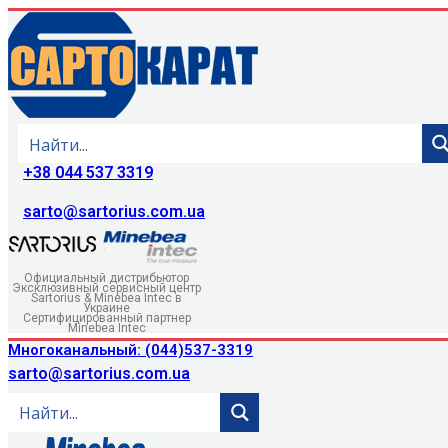
+38 044 537 3319
sarto@sartorius.com.ua
Официальный дистрибьютор
Эксклюзивный сервисный центр
Sartorius & Minebea Intec в
Украине
Сертифицированный партнер
Minebea Intec
Многоканальный: (044)537-3319
sarto@sartorius.com.ua