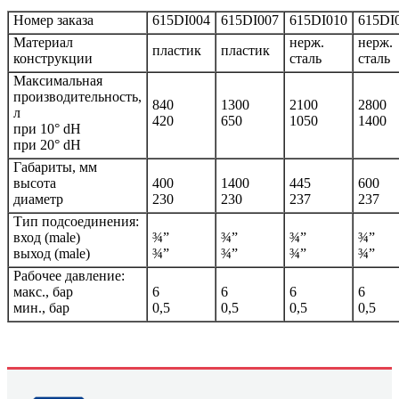
Номер заказа
615DI004
615DI007
615DI010
615DI
Материал
нерж.
нерж.
пластик
пластик
конструкции
сталь
сталь
Максимальная
производительность,
840
1300
2100
2800
л
420
650
1050
1400
при 10° dH
при 20° dH
Габариты, мм
высота
400
1400
445
600
диаметр
230
230
237
237
Тип подсоединения:
вход (male)
¾”
¾”
¾”
¾”
выход (male)
¾”
¾”
¾”
¾”
Рабочее давление:
макс., бар
6
6
6
6
мин., бар
0,5
0,5
0,5
0,5