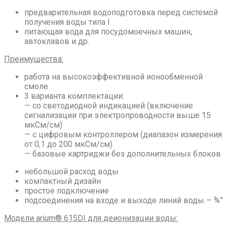
предварительная водоподготовка перед системой
получения воды типа I
питающая вода для посудомоечных машин,
автоклавов и др.
Преимущества:
работа на высокоэффективной ионообменной
смоле
3 варианта комплектации:
— со светодиодной индикацией (включение
сигнализации при электропроводности выше 15
мкСм/см)
— с цифровым контроллером (диапазон измерения
от 0,1 до 200 мкСм/см)
— базовые картриджи без дополнительных блоков
небольшой расход воды
компактный дизайн
простое подключение
подсоединения на входе и выходе линий воды – ¾”
Модели arium® 615DI для деионизации воды: