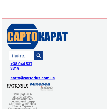
+38 044 537
3319
sarto@sartorius.com.ua
Официальный
дистрибьютор
Эксклюзивный
сервисный центр
Sartorius & Minebea
Intec в Украине
Сертифицированный