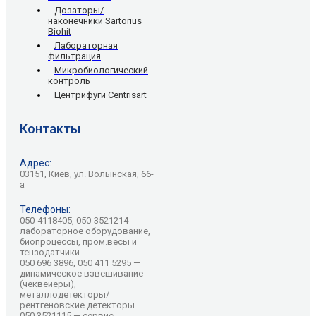
Дозаторы/
наконечники Sartorius
Biohit
Лабораторная
фильтрация
Микробиологический
контроль
Центрифуги Centrisart
Контакты
Адрес:
03151, Киев, ул. Волынская, 66-
а
Телефоны:
050-4118405, 050-3521214-
лабораторное оборудование,
биопроцессы, пром.весы и
тензодатчики
050 696 3896, 050 411 5295 —
динамическое взвешивание
(чеквейеры),
металлодетекторы/
рентгеновские детекторы
050 3521115 — сервис,