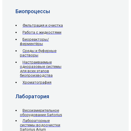
Биопроцессы
Фильтрация и очистка
Работа с жидкостями
Биореакторы/
ферментёры
Среды и буферные
растворы
Настраиваемые
одноразовые системы
для всех этапов
биопроизводства
Хроматография
Лаборатория
Весоизмерительное
оборудование Sartorius
Лабораторные
системы водоочистки
Sartorius Arium