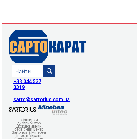
+38 044 537
3319
sarto@sartorius.com.ua
Офіційний
дистриб’ютор
Ексклюзивний
сервісний центр
Sartorius & Minebea
Intec в Україні
Сертифікований