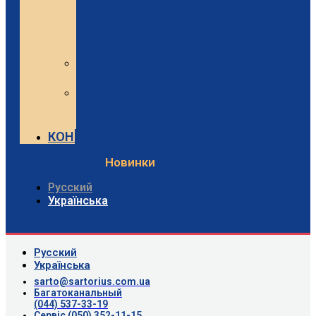
Sartorius
та
Minebea
Intec
Sartorius
Відео
Minebea
Intec
Відео
КОНТАКТИ
Новинки
Русский
Українська
Русский
Українська
sarto@sartorius.com.ua
Багатоканальный
(044) 537-33-19
Сервіс (050) 352-11-15