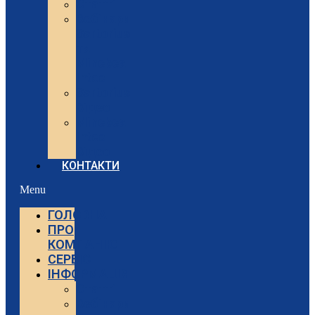
Статті
Вебінари
Sartorius
та
Minebea
Intec
Sartorius
Відео
Minebea
Intec
Відео
КОНТАКТИ
Menu
ГОЛОВНА
ПРО
КОМПАНІЮ
СЕРВІС
ІНФОРМАЦІЯ
Статті
Вебінари