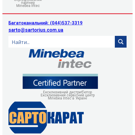
партнер
Minebea Intec
Багатоканальний: (044)537-3319
sarto@sartorius.com.ua
Ексклюзивний дистриб’ютор
Ексклюзивний сервісний центр
Minebea Intec в Україні