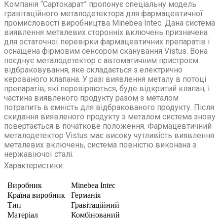
Компанія “Сартокарат” пропонує спеціальну модель
гравітаційного металодетектора для фармацевтичної
промисловості виробництва Minebea Intec. Дана система
виявлення металевих сторонніх включень призначена
для остаточної перевірки фармацевтичних препаратів і
оснащена фірмовим сенсором сканування Vistus. Вона
поєднує металодетектор c автоматичним пристроєм
відбраковування, яке складається з електрично
керованого клапана. У разі виявлення металу в потоці
препаратів, які перевіряються, буде відкритий клапан, і
частина виявленого продукту разом з металом
потрапить в ємність для відбракованого продукту. Після
скидання виявленого продукту з металом система знову
повертається в початкове положення. Фармацевтичний
металодетектор Vistus має високу чутливість виявлення
металевих включень, система повністю виконана з
нержавіючої сталі.
Характеристики:
Виробник
Minebea Intec
Країна виробник
Германія
Тип
Гравітаційний
Матеріал
Комбінований