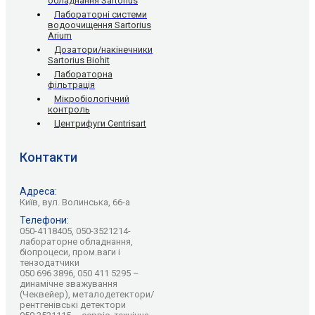
обладнання Sartorius
Лабораторні системи
водоочищення Sartorius
Arium
Дозатори/накінечники
Sartorius Biohit
Лабораторна
фільтрація
Мікробіологічний
контроль
Центрифуги Centrisart
Контакти
Адреса:
Київ, вул. Волинська, 66-а
Телефони:
050-4118405, 050-3521214-
лабораторне обладнання,
біопроцеси, пром.ваги і
тензодатчики
050 696 3896, 050 411 5295 –
динамічне зважування
(Чеквейер), металодетектори/
рентгенівські детектори