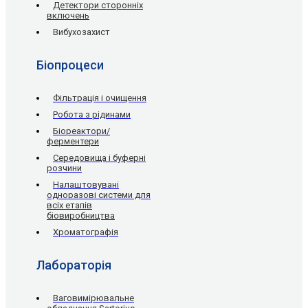
Детектори сторонніх
включень
Вибухозахист
Біопроцеси
Фільтрація і очищення
Робота з рідинами
Біореактори/
ферментери
Середовища і буферні
розчини
Налаштовувані
одноразові системи для
всіх етапів
біовиробництва
Хроматографія
Лабораторія
Ваговимірювальне