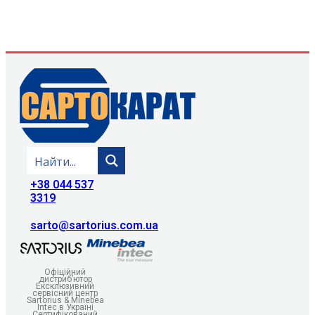
+38 044 537
3319
sarto@sartorius.com.ua
Офіційний
дистриб’ютор
Ексклюзивний
сервісний центр
Sartorius & Minebea
Intec в Україні
Сертифікований