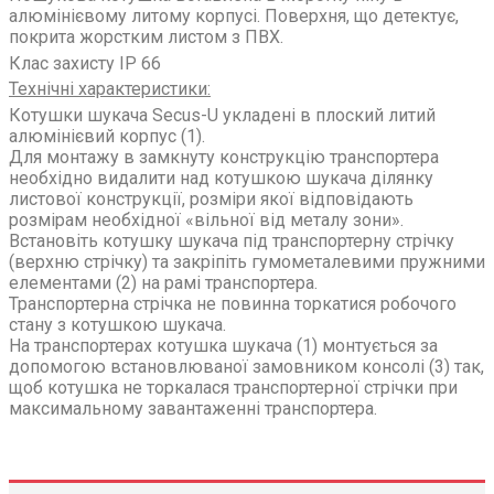
алюмінієвому литому корпусі. Поверхня, що детектує,
покрита жорстким листом з ПВХ.
Клас захисту IP 66
Технічні характеристики:
Котушки шукача Secus-U укладені в плоский литий
алюмінієвий корпус (1).
Для монтажу в замкнуту конструкцію транспортера
необхідно видалити над котушкою шукача ділянку
листової конструкції, розміри якої відповідають
розмірам необхідної «вільної від металу зони».
Встановіть котушку шукача під транспортерну стрічку
(верхню стрічку) та закріпіть гумометалевими пружними
елементами (2) на рамі транспортера.
Транспортерна стрічка не повинна торкатися робочого
стану з котушкою шукача.
На транспортерах котушка шукача (1) монтується за
допомогою встановлюваної замовником консолі (3) так,
щоб котушка не торкалася транспортерної стрічки при
максимальному завантаженні транспортера.