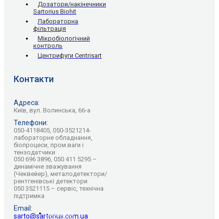
Дозатори/накінечники
Sartorius Biohit
Лабораторна
фільтрація
Мікробіологічний
контроль
Центрифуги Centrisart
Контакти
Адреса:
Київ, вул. Волинська, 66-а
Телефони:
050-4118405, 050-3521214-
лабораторне обладнання,
біопроцеси, пром.ваги і
тензодатчики
050 696 3896, 050 411 5295 –
динамічне зважування
(Чеквейер), металодетектори/
рентгенівські детектори
050 3521115 – сервіс, технічна
підтримка
Email:
ГОЛОВНА
sarto@sartorius.com.ua