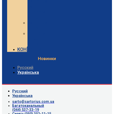
Sartorius
та
Minebea
Intec
Sartorius
Відео
Minebea
Intec
Відео
КОНТАКТИ
Новинки
Русский
Українська
Русский
Українська
sarto@sartorius.com.ua
Багатоканальный
(044) 537-33-19
Сервіс (050) 352-11-15