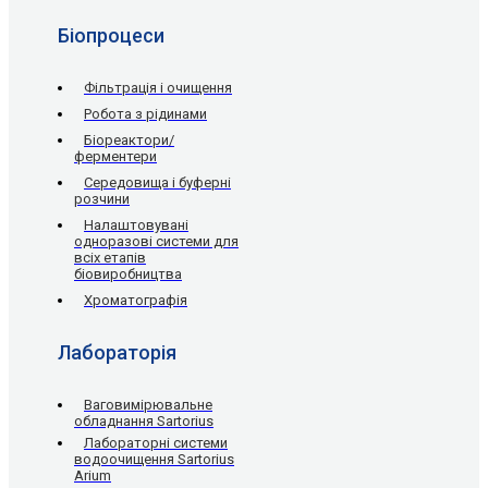
Біопроцеси
Фільтрація і очищення
Робота з рідинами
Біореактори/
ферментери
Середовища і буферні
розчини
Налаштовувані
одноразові системи для
всіх етапів
біовиробництва
Хроматографія
Лабораторія
Ваговимірювальне
обладнання Sartorius
Лабораторні системи
водоочищення Sartorius
Arium