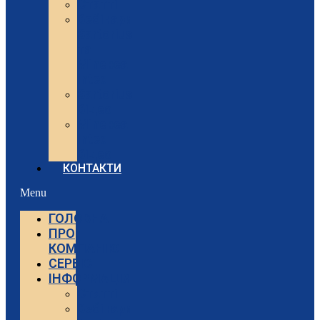
Статті
Вебінари
Sartorius
та
Minebea
Intec
Sartorius
Відео
Minebea
Intec
Відео
КОНТАКТИ
Menu
ГОЛОВНА
ПРО
КОМПАНІЮ
СЕРВІС
ІНФОРМАЦІЯ
Статті
Вебінари