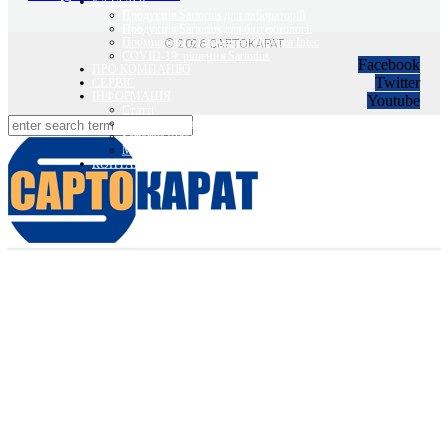
КАТАЛОГ
Продукція Sartorius для лабораторій
Продукція Sartorius для біотехнології
Промислове обладнання Minebea Intec
© 2026 САРТОКАРАТ
COVID-19: рішення Sartorius
Facebook
ПРО КОМПАНІЮ
Twitter
СЕРВІС
ІНФОРМАЦІЯ
Youtube
Статті
Вебінари Sartorius та Minebea Intec
Sartorius Відео
Minebea Intec Відео
КОНТАКТИ