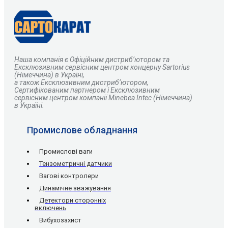
Наша компанія є
О
фіційним дистриб’ютором та
Ексклюзивним сервісним центром концерну Sartorius
(Німеччина) в Україні,
а також Ексклюзивним дистриб’ютором,
Сертифікованим партнером і Ексклюзивним
сервісним центром компанії Minebea Intec (Німеччина)
в Україні.
Промислове обладнання
Промислові ваги
Тензометричні датчики
Вагові контролери
Динамічне зважування
Детектори сторонніх
включень
Вибухозахист