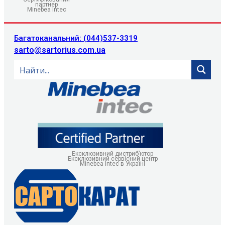
партнер
Minebea Intec
Багатоканальний: (044)537-3319
sarto@sartorius.com.ua
Ексклюзивний дистриб’ютор
Ексклюзивний сервісний центр
Minebea Intec в Україні