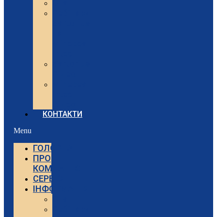
Статті
Вебінари
Sartorius
та
Minebea
Intec
Sartorius
Відео
Minebea
Intec
Відео
КОНТАКТИ
Menu
ГОЛОВНА
ПРО
КОМПАНІЮ
СЕРВІС
ІНФОРМАЦІЯ
Статті
Вебінари