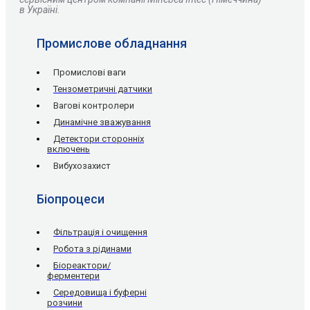
в Україні.
Промислове обладнання
Промислові ваги
Тензометричні датчики
Вагові контролери
Динамічне зважування
Детектори сторонніх
включень
Вибухозахист
Біопроцеси
Фільтрація і очищення
Робота з рідинами
Біореактори/
ферментери
Середовища і буферні
розчини