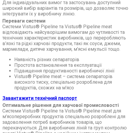
Для індивідуальних вимог та застосувань доступний
широкий вибір варіантів та розмірів, що дозволяє точно
інтегрувати їх у виробничу лінію.
Переваги системи
Системи Vistus® Pipeline та Vistus® Pipeline meat
відповідають найсуворішим вимогам до чутливості та
технічних характеристик виробників, що переробляють
в’язкі та рідкі харчові продукти, такі як соуси, джеми,
мармелади, дитяче харчування, м’ясні емульсії тощо.
Наявність різних сепараторів
Простота встановлення та експлуатації
Підвищення продуктивності виробничої лінії
Vistus® Pipeline meat – система сепараторів
високого тиску, спеціально розроблена для
продуктів, схожих на м’ясо
Завантажити технічний паспорт
Оптимальне рішення для харчової промисловості
Системи Vistus® Pipeline та Vistus® Pipeline meat для
м’ясопереробних продуктів спеціально розроблені для
задоволення потреб виробників товарів, що
перекачуються. Для виробничих ліній та груп контролю