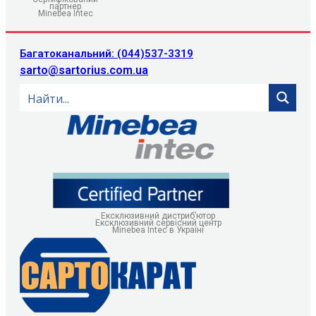
партнер
Minebea Intec
Багатоканальний: (044)537-3319
sarto@sartorius.com.ua
Ексклюзивний дистриб’ютор
Ексклюзивний сервісний центр
Minebea Intec в Україні