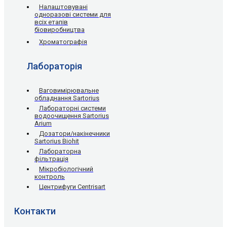
Налаштовувані
одноразові системи для
всіх етапів
біовиробництва
Хроматографія
Лабораторія
Ваговимірювальне
обладнання Sartorius
Лабораторні системи
водоочищення Sartorius
Arium
Дозатори/накінечники
Sartorius Biohit
Лабораторна
фільтрація
Мікробіологічний
контроль
Центрифуги Centrisart
Контакти