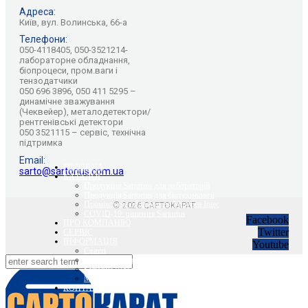
Адреса:
Київ, вул. Волинська, 66-а
Телефони:
050-4118405, 050-3521214-
лабораторне обладнання,
біопроцеси, пром.ваги і
тензодатчики
050 696 3896, 050 411 5295 –
динамічне зважування
(Чеквейер), металодетектори/
рентгенівські детектори
050 3521115 – сервіс, технічна
підтримка
Email:
ГОЛОВНА
sarto@sartorius.com.ua
КАТАЛОГ
Продукція Sartorius для лабораторій
Продукція Sartorius для біотехнології
Промислове обладнання Minebea Intec
© 2026 САРТОКАРАТ
COVID-19: рішення Sartorius
Facebook
ПРО КОМПАНІЮ
Twitter
СЕРВІС
ІНФОРМАЦІЯ
Youtube
Статті
Вебінари Sartorius та Minebea Intec
Sartorius Відео
Minebea Intec Відео
КОНТАКТИ