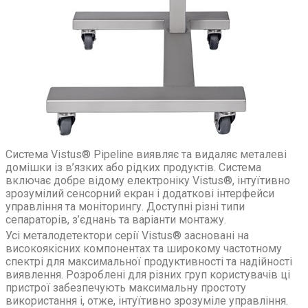
Система Vistus® Pipeline виявляє та видаляє металеві
домішки із в’язких або рідких продуктів. Система
включає добре відому електроніку Vistus®, інтуїтивно
зрозумілий сенсорний екран і додаткові інтерфейси
управління та моніторингу. Доступні різні типи
сепараторів, з’єднань та варіанти монтажу.
Усі металодетектори серії Vistus® засновані на
високоякісних компонентах та широкому частотному
спектрі для максимальної продуктивності та надійності
виявлення. Розроблені для різних груп користувачів ці
пристрої забезпечують максимальну простоту
використання і, отже, інтуїтивно зрозуміле управління.