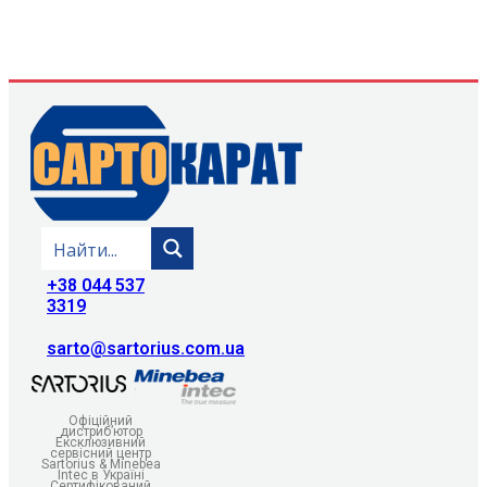
+38 044 537
3319
sarto@sartorius.com.ua
Офіційний
дистриб’ютор
Ексклюзивний
сервісний центр
Sartorius & Minebea
Intec в Україні
Сертифікований