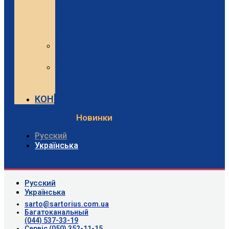
Sartorius
та
Minebea
Intec
Sartorius
Відео
Minebea
Intec
Відео
КОНТАКТИ
Новинки
Русский
Українська
Русский
Українська
sarto@sartorius.com.ua
Багатоканальный
(044) 537-33-19
Сервіс (050) 352-11-15