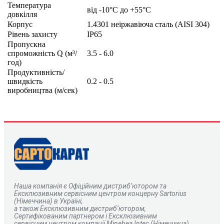
Температура
від -10°C до +55°C
довкілля
Корпус
1.4301 неіржавіюча сталь (AISI 304)
Рівень захисту
IP65
Пропускна
спроможність Q (м³/
3.5 - 6.0
год)
Продуктивність/
швидкість
0.2 - 0.5
виробництва (м/сек)
Наша компанія є
О
фіційним дистриб’ютором та
Ексклюзивним сервісним центром концерну Sartorius
(Німеччина) в Україні,
а також Ексклюзивним дистриб’ютором,
Сертифікованим партнером і Ексклюзивним
сервісним центром компанії Minebea Intec (Німеччина)