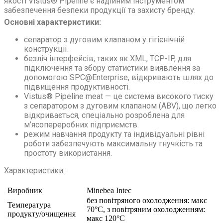
якості Vistus® Pipeline є надійним інструментом
забезпечення безпеки продукції та захисту бренду.
Основні характеристики:
сепаратор з дуговим клапаном у гігієнічній
конструкції.
безліч інтерфейсів, таких як XML, TCP-IP, для
підключення та збору статистики виявлення за
допомогою SPC@Enterprise, відкривають шлях до
підвищення продуктивності.
Vistus® Pipeline meat — це система високого тиску
з сепаратором з дуговим клапаном (ABV), що легко
відкривається, спеціально розроблена для
м’ясопереробних підприємств.
режим навчання продукту та індивідуальні рівні
роботи забезпечують максимальну гнучкість та
простоту використання.
Характеристики:
Виробник
Minebea Intec
без повітряного охолодження: макс
Температура
70°C, з повітряним охолодженням:
продукту/очищення
макс 120°C