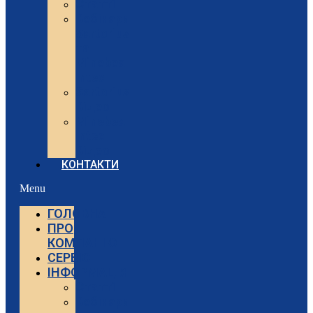
Статті
Вебінари
Sartorius
та
Minebea
Intec
Sartorius
Відео
Minebea
Intec
Відео
КОНТАКТИ
Menu
ГОЛОВНА
ПРО
КОМПАНІЮ
СЕРВІС
ІНФОРМАЦІЯ
Статті
Вебінари