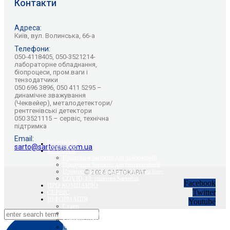
Контакти
Адреса:
Київ, вул. Волинська, 66-а
Телефони:
050-4118405, 050-3521214-
лабораторне обладнання,
біопроцеси, пром.ваги і
тензодатчики
050 696 3896, 050 411 5295 –
динамічне зважування
(Чеквейер), металодетектори/
рентгенівські детектори
050 3521115 – сервіс, технічна
підтримка
Email:
ГОЛОВНА
sarto@sartorius.com.ua
КАТАЛОГ
Продукція Sartorius для лабораторій
Продукція Sartorius для біотехнології
Промислове обладнання Minebea Intec
© 2026 САРТОКАРАТ
COVID-19: рішення Sartorius
Facebook
ПРО КОМПАНІЮ
Twitter
СЕРВІС
ІНФОРМАЦІЯ
Youtube
Статті
Вебінари Sartorius та Minebea Intec
Sartorius Відео
Minebea Intec Відео