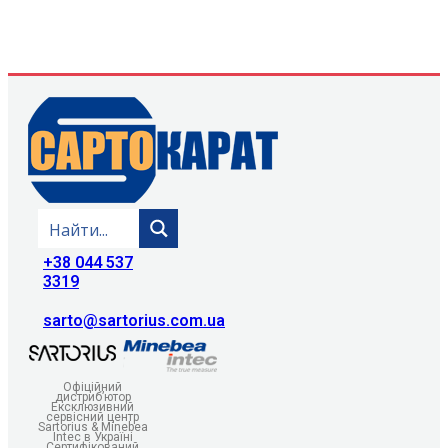
+38 044 537
3319
sarto@sartorius.com.ua
Офіційний
дистриб’ютор
Ексклюзивний
сервісний центр
Sartorius & Minebea
Intec в Україні
Сертифікований