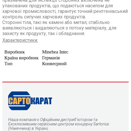
призначена для інспекції сторонніх включень не
упакованих продуктів, що подаються насипом для
харчової промисловості, гарантує точний рентгенівський
контроль сипучих харчових продуктів.
Сторонні тіла, такі як камені або метал, стабільно
виявляються і видаляються з потоку матеріалу, для
захисту як продукту, так і обладнання.
Характеристики:
Виробник
Minebea Intec
Країна виробник
Германія
Тип
Конвеєрний
Наша компанія є
О
фіційним дистриб’ютором та
Ексклюзивним сервісним центром концерну Sartorius
(Німеччина) в Україні,