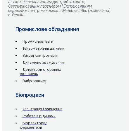
а також Ексклюзивним дистриб’ютором,
Сертифікованим партнером і Ексклюзивним
сервісним центром компанії Minebea Intec (Німеччина)
в Україні.
Промислове обладнання
Промислові ваги
Тензометричні датчики
Вагові контролери
Динамічне зважування
Детектори сторонніх
включень
Вибухозахист
Біопроцеси
Фільтрація і очищення
Робота з рідинами
Біореактори/
ферментери