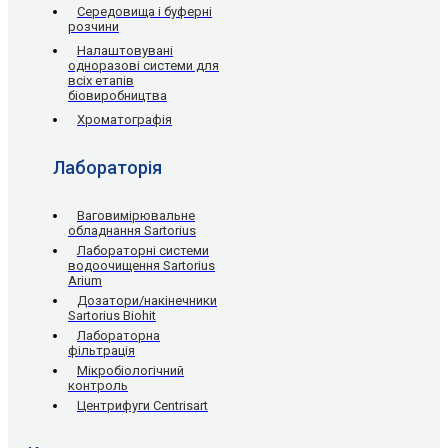
Середовища і буферні
розчини
Налаштовувані
одноразові системи для
всіх етапів
біовиробництва
Хроматографія
Лабораторія
Ваговимірювальне
обладнання Sartorius
Лабораторні системи
водоочищення Sartorius
Arium
Дозатори/накінечники
Sartorius Biohit
Лабораторна
фільтрація
Мікробіологічний
контроль
Центрифуги Centrisart