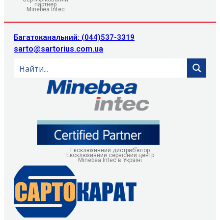
партнер
Minebea Intec
Багатоканальний: (044)537-3319
sarto@sartorius.com.ua
Ексклюзивний дистриб’ютор
Ексклюзивний сервісний центр
Minebea Intec в Україні