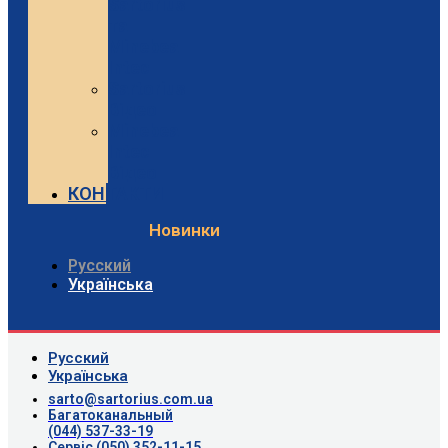
Sartorius
та
Minebea
Intec
Sartorius
Відео
Minebea
Intec
Відео
КОНТАКТИ
Новинки
Русский
Українська
Русский
Українська
sarto@sartorius.com.ua
Багатоканальный
(044) 537-33-19
Сервіс (050) 352-11-15