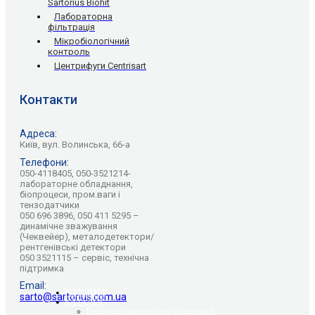
Sartorius Biohit
Лабораторна
фільтрація
Мікробіологічний
контроль
Центрифуги Centrisart
Контакти
Адреса:
Київ, вул. Волинська, 66-а
Телефони:
050-4118405, 050-3521214-
лабораторне обладнання,
біопроцеси, пром.ваги і
тензодатчики
050 696 3896, 050 411 5295 –
динамічне зважування
(Чеквейер), металодетектори/
рентгенівські детектори
050 3521115 – сервіс, технічна
підтримка
Email:
ГОЛОВНА
sarto@sartorius.com.ua
КАТАЛОГ
Продукція Sartorius для лабораторій