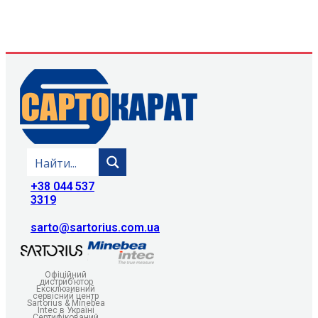
+38 044 537
3319
sarto@sartorius.com.ua
Офіційний
дистриб’ютор
Ексклюзивний
сервісний центр
Sartorius & Minebea
Intec в Україні
Сертифікований