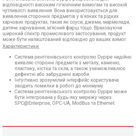
відповідності високим гігієнічним вимогам та високій
чутливості виявлення. Вона використовується для
виявлення сторонніх предметів у в’язких та рідких
харчових продуктах, таких як соуси, джеми, мармелади,
дитяче харчування, м’ясний фарш тощо. Враховуючи
широкий спектр промислового застосування, продукт
може бути налаштований відповідно до ваших вимог.
Характеристики:
Система рентгенівського контролю Dypipe надійно
виявляє сторонні предмети з металу, каменю,
пластику, кістки та скла, а також унеможливлює
дефектні або забруднені вироби.
Інтуїтивно зрозумілий інтерфейс користувача
зводить помилки в роботі до мінімуму.
Система рентгенівського контролю Dypipe може
бути інтегрована у будь-яку мережу через
SPC@Enterprise, OPC-UA, ModBus та Ethernet.