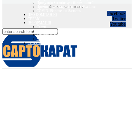
Продукція Sartorius для біотехнології
Промислове обладнання Minebea Intec
© 2026 САРТОКАРАТ
COVID-19: рішення Sartorius
Facebook
ПРО КОМПАНІЮ
Twitter
СЕРВІС
ІНФОРМАЦІЯ
Youtube
Статті
Вебінари Sartorius та Minebea Intec
Sartorius Відео
Minebea Intec Відео
КОНТАКТИ