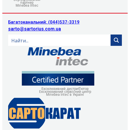
партнер
Minebea Intec
Багатоканальний: (044)537-3319
sarto@sartorius.com.ua
Ексклюзивний дистриб’ютор
Ексклюзивний сервісний центр
Minebea Intec в Україні