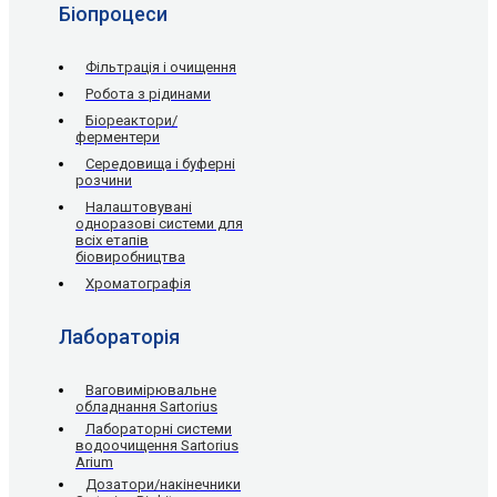
Біопроцеси
Фільтрація і очищення
Робота з рідинами
Біореактори/
ферментери
Середовища і буферні
розчини
Налаштовувані
одноразові системи для
всіх етапів
біовиробництва
Хроматографія
Лабораторія
Ваговимірювальне
обладнання Sartorius
Лабораторні системи
водоочищення Sartorius
Arium
Дозатори/накінечники