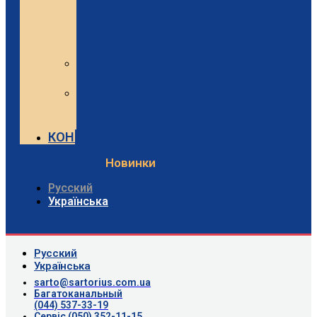
Sartorius
та
Minebea
Intec
Sartorius
Відео
Minebea
Intec
Відео
КОНТАКТИ
Новинки
Русский
Українська
Русский
Українська
sarto@sartorius.com.ua
Багатоканальный
(044) 537-33-19
Сервіс (050) 352-11-15