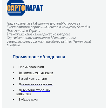
Наша компанія є
О
фіційним дистриб’ютором та
Ексклюзивним сервісним центром концерну Sartorius
(Німеччина) в Україні,
а також Ексклюзивним дистриб’ютором,
Сертифікованим партнером і Ексклюзивним
сервісним центром компанії Minebea Intec (Німеччина)
в Україні.
Промислове обладнання
Промислові ваги
Тензометричні датчики
Вагові контролери
Динамічне зважування
Детектори сторонніх
включень
Вибухозахист