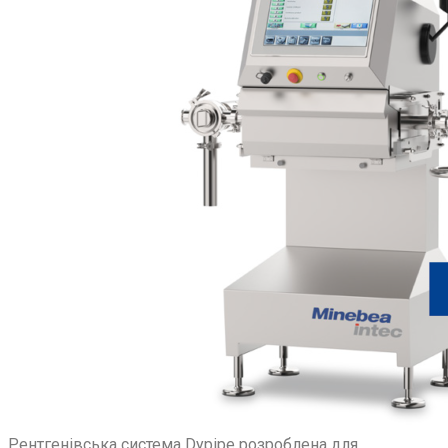
Рентгенівська система Dypipe розроблена для