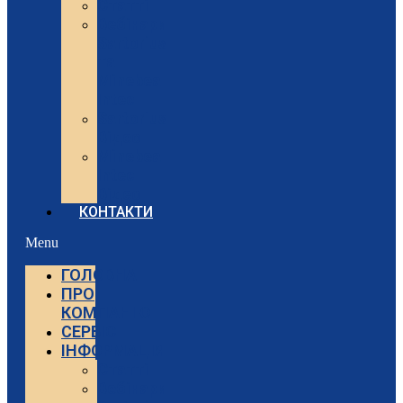
Статті
Вебінари
Sartorius
та
Minebea
Intec
Sartorius
Відео
Minebea
Intec
Відео
КОНТАКТИ
Menu
ГОЛОВНА
ПРО
КОМПАНІЮ
СЕРВІС
ІНФОРМАЦІЯ
Статті
Вебінари