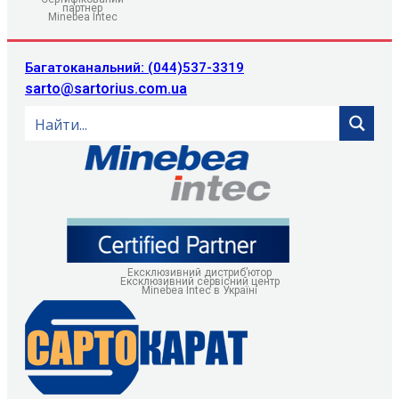
партнер
Minebea Intec
Багатоканальний: (044)537-3319
sarto@sartorius.com.ua
Ексклюзивний дистриб’ютор
Ексклюзивний сервісний центр
Minebea Intec в Україні