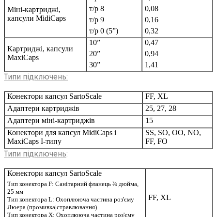
т/р 8
0,08
Міні-картриджі,
капсули MidiCaps
т/р 9
0,16
т/р 0 (5”)
0,32
10”
0,47
Картриджі, капсули
20”
0,94
MaxiCaps
30”
1,41
Типи підключень:
Конектори капсул SartoScale
FF, XL
Адаптери картриджів
25, 27, 28
Адаптери міні-картриджів
15
Конектори для капсул MidiCaps і
SS, SO, OO, NO,
MaxiCaps I-типу
FF, FO
Типи підключень
:
Конектори капсул SartoScale
Тип конектора F: Санітарний фланець ¾ дюйма,
25 мм
FF, XL
Тип конектора L: Охоплююча частина роз'єму
Люера (промивка|стравлювання)
Тип конектора X: Охоплююча частина роз'єму