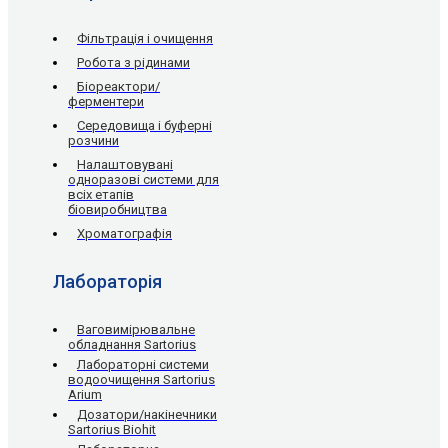
Фільтрація і очищення
Робота з рідинами
Біореактори/
ферментери
Середовища і буферні
розчини
Налаштовувані
одноразові системи для
всіх етапів
біовиробництва
Хроматографія
Лабораторія
Ваговимірювальне
обладнання Sartorius
Лабораторні системи
водоочищення Sartorius
Arium
Дозатори/накінечники
Sartorius Biohit