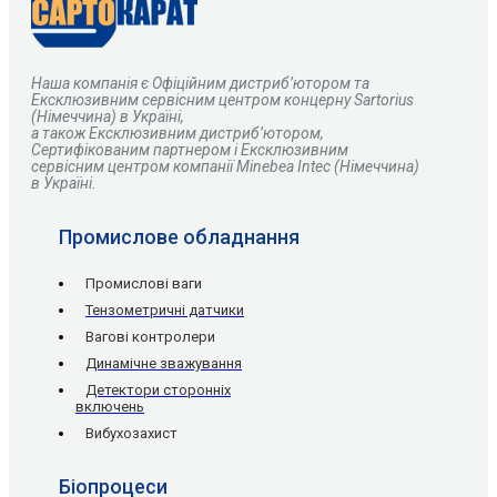
Наша компанія є
О
фіційним дистриб’ютором та
Ексклюзивним сервісним центром концерну Sartorius
(Німеччина) в Україні,
а також Ексклюзивним дистриб’ютором,
Сертифікованим партнером і Ексклюзивним
сервісним центром компанії Minebea Intec (Німеччина)
в Україні.
Промислове обладнання
Промислові ваги
Тензометричні датчики
Вагові контролери
Динамічне зважування
Детектори сторонніх
включень
Вибухозахист
Біопроцеси