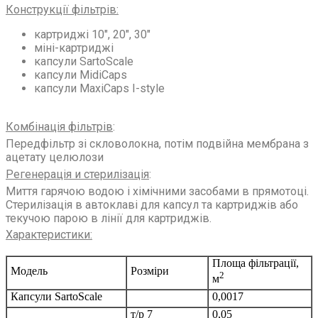
Конструкції фільтрів
:
картриджі 10″, 20″, 30″
міні-картриджі
капсули SartoScale
капсули MidiCaps
капсули MaxiCaps I-style
Комбінація фільтрів
:
Передфільтр зі скловолокна, потім подвійна мембрана з
ацетату целюлози
Регенерація и стерилізація
:
Миття гарячою водою і хімічними засобами в прямотоці.
Стерилізація в автоклаві для капсул та картриджів або
текучою парою в лінії для картриджів.
Характеристики
:
Площа фільтрації,
Модель
Розміри
2
м
Капсули SartoScale
0,0017
т/р 7
0,05