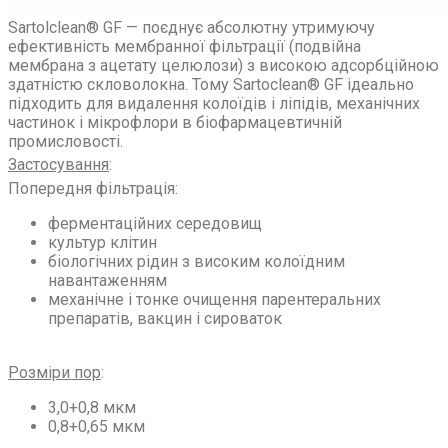
Sartolclean® GF — поєднує абсолютну утримуючу
ефективність мембранної фільтрації (подвійна
мембрана з ацетату целюлози) з високою адсорбційною
здатністю скловолокна. Тому Sartoclean® GF ідеально
підходить для видалення колоїдів і ліпідів, механічних
частинок і мікрофлори в біофармацевтичній
промисловості.
Застосування
:
Попередня фільтрація:
ферментаційних середовищ
культур клітин
біологічних рідин з високим колоїдним
навантаженням
механічне і тонке очищення парентеральних
препаратів, вакцин і сироваток
Розміри пор
:
3,0+0,8 мкм
0,8+0,65 мкм