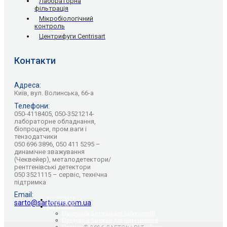
Лабораторна
фільтрація
Мікробіологічний
контроль
Центрифуги Centrisart
Контакти
Адреса:
Київ, вул. Волинська, 66-а
Телефони:
050-4118405, 050-3521214-
лабораторне обладнання,
біопроцеси, пром.ваги і
тензодатчики
050 696 3896, 050 411 5295 –
динамічне зважування
(Чеквейер), металодетектори/
рентгенівські детектори
050 3521115 – сервіс, технічна
підтримка
Email:
ГОЛОВНА
sarto@sartorius.com.ua
КАТАЛОГ
Продукція Sartorius для лабораторій
Продукція Sartorius для біотехнології