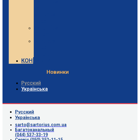
Sartorius
та
Minebea
Intec
Sartorius
Відео
Minebea
Intec
Відео
КОНТАКТИ
Новинки
Русский
Українська
Русский
Українська
sarto@sartorius.com.ua
Багатоканальный
(044) 537-33-19
Сервіс (050) 352-11-15