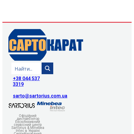
+38 044 537
3319
sarto@sartorius.com.ua
Офіційний
дистриб’ютор
Ексклюзивний
сервісний центр
Sartorius & Minebea
Intec в Україні
Сертифікований