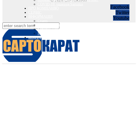
Промислове обладнання Minebea Intec
© 2026 САРТОКАРАТ
COVID-19: рішення Sartorius
Facebook
ПРО КОМПАНІЮ
Twitter
СЕРВІС
ІНФОРМАЦІЯ
Youtube
Статті
Вебінари Sartorius та Minebea Intec
Sartorius Відео
Minebea Intec Відео
КОНТАКТИ