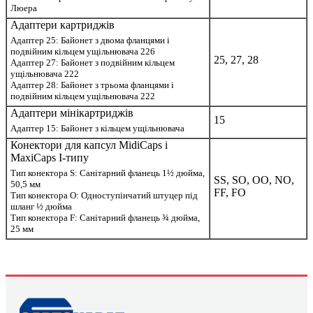
Люера
Адаптери картриджів
Адаптер 25: Байонет з двома фланцями і
подвійним кільцем ущільнювача 226
25, 27, 28
Адаптер 27: Байонет з подвійним кільцем
ущільнювача 222
Адаптер 28: Байонет з трьома фланцями і
подвійним кільцем ущільнювача 222
Адаптери мінікартриджів
15
Адаптер 15: Байонет з кільцем ущільнювача
Конектори для капсул MidiCaps і
MaxiCaps I-типу
Тип конектора S: Санітарний фланець 1½ дюйма,
SS, SO, OO, NO,
50,5 мм
FF, FO
Тип конектора О: Одноступінчатий штуцер під
шланг ½ дюйма
Тип конектора F: Санітарний фланець ¾ дюйма,
25 мм