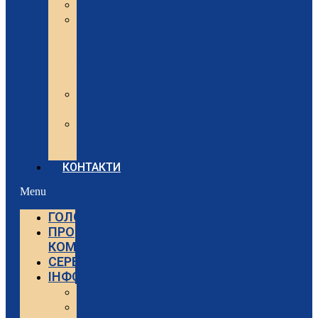
Статті
Вебінари
Sartorius
та
Minebea
Intec
Sartorius
Відео
Minebea
Intec
Відео
КОНТАКТИ
Menu
ГОЛОВНА
ПРО
КОМПАНІЮ
СЕРВІС
ІНФОРМАЦІЯ
Статті
Вебінари