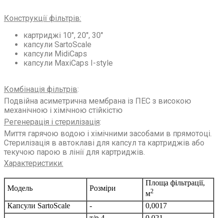
Конструкції фільтрів
:
картриджі 10″, 20″, 30″
капсули SartoScale
капсули MidiCaps
капсули MaxiCaps I-style
Комбінація фільтрів
:
Подвійна асиметрична мембрана із ПЕС з високою
механічною і хімічною стійкістю
Регенерація і стерилізація
:
Миття гарячою водою і хімічними засобами в прямотоці.
Стерилізація в автоклаві для капсул та картриджів або
текучою парою в лінії для картриджів.
Характеристики
:
Площа фільтрації,
Модель
Розміри
2
м
Капсули SartoScale
-
0,0017
т/р 4
0,021