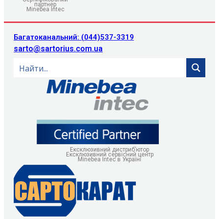
партнер
Minebea Intec
Багатоканальний: (044)537-3319
sarto@sartorius.com.ua
Ексклюзивний дистриб’ютор
Ексклюзивний сервісний центр
Minebea Intec в Україні