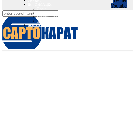
Twitter
СЕРВІС
ІНФОРМАЦІЯ
Youtube
Статті
Вебінари Sartorius та Minebea Intec
Sartorius Відео
Minebea Intec Відео
КОНТАКТИ