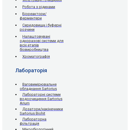
Робота з рідинами
Біореактори/
ферментери
Середовища і буферні
розчини
Налаштовувані
одноразові системи для
всіх етапів
біовиробництва
Хроматографія
Лабораторія
Ваговимірювальне
обладнання Sartorius
Лабораторні системи
водоочищення Sartorius
Arium
Дозатори/накінечники
Sartorius Biohit
Лабораторна
фільтрація
Мікробіологічний