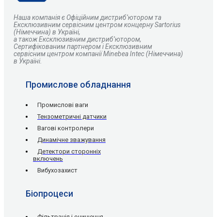
Наша компанія є
О
фіційним дистриб’ютором та
Ексклюзивним сервісним центром концерну Sartorius
(Німеччина) в Україні,
а також Ексклюзивним дистриб’ютором,
Сертифікованим партнером і Ексклюзивним
сервісним центром компанії Minebea Intec (Німеччина)
в Україні.
Промислове обладнання
Промислові ваги
Тензометричні датчики
Вагові контролери
Динамічне зважування
Детектори сторонніх
включень
Вибухозахист
Біопроцеси
Фільтрація і очищення