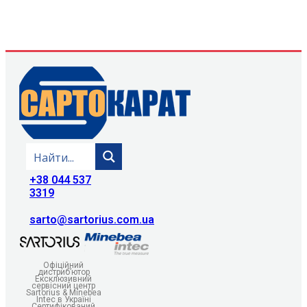
+38 044 537
3319
sarto@sartorius.com.ua
Офіційний
дистриб’ютор
Ексклюзивний
сервісний центр
Sartorius & Minebea
Intec в Україні
Сертифікований