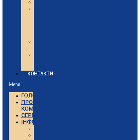
Статті
Вебінари
Sartorius
та
Minebea
Intec
Sartorius
Відео
Minebea
Intec
Відео
КОНТАКТИ
Menu
ГОЛОВНА
ПРО
КОМПАНІЮ
СЕРВІС
ІНФОРМАЦІЯ
Статті
Вебінари