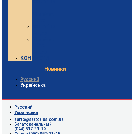
Sartorius
та
Minebea
Intec
Sartorius
Відео
Minebea
Intec
Відео
КОНТАКТИ
Новинки
Русский
Українська
Русский
Українська
sarto@sartorius.com.ua
Багатоканальный
(044) 537-33-19
Сервіс (050) 352-11-15