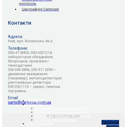
контроль
Центрифуги Centrisart
Контакти
Адреса:
Київ, вул. Волинська, 66-а
Телефони:
050-4118405, 050-3521214-
лабораторне обладнання,
біопроцеси, пром.ваги і
тензодатчики
050 696 3896, 050 411 5295 –
динамічне зважування
(Чеквейер), металодетектори/
рентгенівські детектори
050 3521115 – сервіс, технічна
підтримка
Email:
ГОЛОВНА
sarto@sartorius.com.ua
КАТАЛОГ
Продукція Sartorius для лабораторій
Продукція Sartorius для біотехнології
Промислове обладнання Minebea Intec
© 2026 САРТОКАРАТ
COVID-19: рішення Sartorius
Facebook
ПРО КОМПАНІЮ