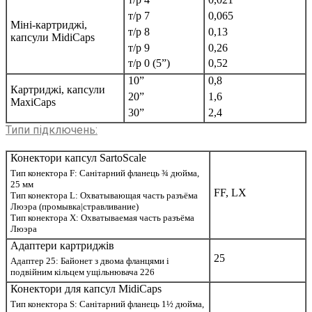
т/р 7
0,065
Міні-картриджі,
т/р 8
0,13
капсули MidiCaps
т/р 9
0,26
т/р 0 (5”)
0,52
10”
0,8
Картриджі, капсули
20”
1,6
MaxiCaps
30”
2,4
Типи підключень
:
Конектори капсул SartoScale
Тип конектора F: Санітарний фланець ¾ дюйма,
25 мм
FF, LX
Тип конектора L: Охватывающая часть разъёма
Люэра (промывка|стравливание)
Тип конектора X: Охватываемая часть разъёма
Люэра
Адаптери картриджів
25
Адаптер 25: Байонет з двома фланцями і
подвійним кільцем ущільнювача 226
Конектори для капсул MidiCaps
Тип конектора S: Санітарний фланець 1½ дюйма,