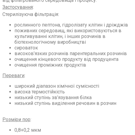
від фільтрованого середовища і процесу.
Застосування
:
Стерилізуюча фільтрація:
рослинного пептона, гідролізату клітин і дріжджів
поживних середовищ, які використовуються в
культивуванні клітин, і інших розчинів в
біотехнологічному виробництві
сироваток
високов’язких розчинів парентеральних розчинів
очищення кінцевого продукту від продуцента
очищення проміжних продуктів
Переваги
:
широкий діапазон хімічної сумісності
висока термостійкість
низький ступінь зв’язування білка
низький ступінь виділення речовин в розчин
Розміри пор
:
0,8+0,2 мкм