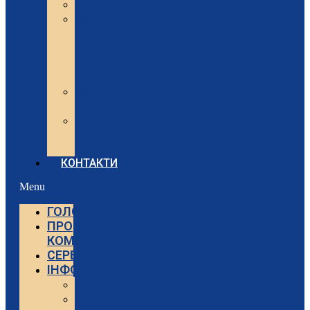
Статті
Вебінари
Sartorius
та
Minebea
Intec
Sartorius
Відео
Minebea
Intec
Відео
КОНТАКТИ
Menu
ГОЛОВНА
ПРО
КОМПАНІЮ
СЕРВІС
ІНФОРМАЦІЯ
Статті
Вебінари