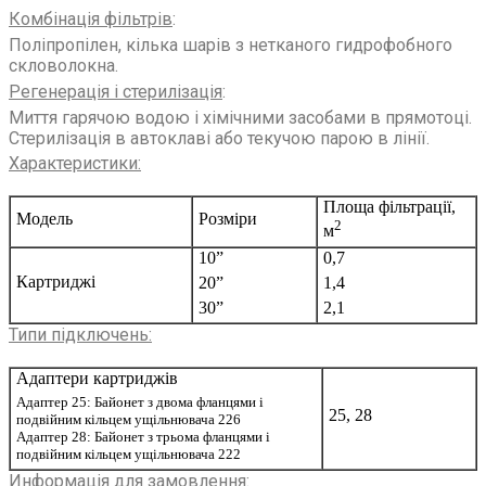
Комбінація фільтрів
:
Поліпропілен, кілька шарів з нетканого гидрофобного
скловолокна.
Регенерація і стерилізація
:
Миття гарячою водою і хімічними засобами в прямотоці.
Стерилізація в автоклаві або текучою парою в лінії.
Характеристики
:
Площа фільтрації,
Модель
Розміри
2
м
10”
0,7
Картриджі
20”
1,4
30”
2,1
Типи підключень
:
Адаптери картриджів
Адаптер 25: Байонет з двома фланцями і
25, 28
подвійним кільцем ущільнювача 226
Адаптер 28: Байонет з трьома фланцями і
подвійним кільцем ущільнювача 222
Информація для замовлення
: