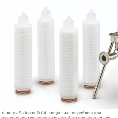
Фільтри Sartopure® GA спеціально розроблені для
харчової промисловості, можуть бути використані для