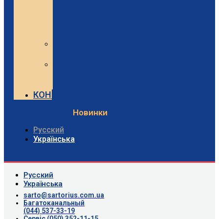
Sartorius
та
Minebea
Intec
Sartorius
Відео
Minebea
Intec
Відео
КОНТАКТИ
Новинки
Русский
Українська
Русский
Українська
sarto@sartorius.com.ua
Багатоканальный
(044) 537-33-19
Сервіс (050) 352-11-15