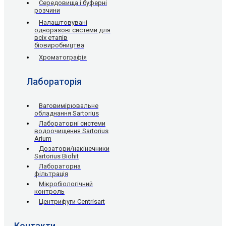
Середовища і буферні
розчини
Налаштовувані
одноразові системи для
всіх етапів
біовиробництва
Хроматографія
Лабораторія
Ваговимірювальне
обладнання Sartorius
Лабораторні системи
водоочищення Sartorius
Arium
Дозатори/накінечники
Sartorius Biohit
Лабораторна
фільтрація
Мікробіологічний
контроль
Центрифуги Centrisart
Контакти