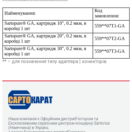
Код
Найменування:
замовлення:
Sartopure® GA, картридж 10", 0.2 мкм, в
559**07Т1-GA
коробці 1 шт
Sartopure® GA, картридж 20", 0.2 мкм, в
559**07Т2-GA
коробці 1 шт
Sartopure® GA, картридж 30", 0.2 мкм, в
559**07Т3-GA
коробці 1 шт
** – для позначення типу адаптера | конекторів
Наша компанія є
О
фіційним дистриб’ютором та
Ексклюзивним сервісним центром концерну Sartorius
(Німеччина) в Україні,