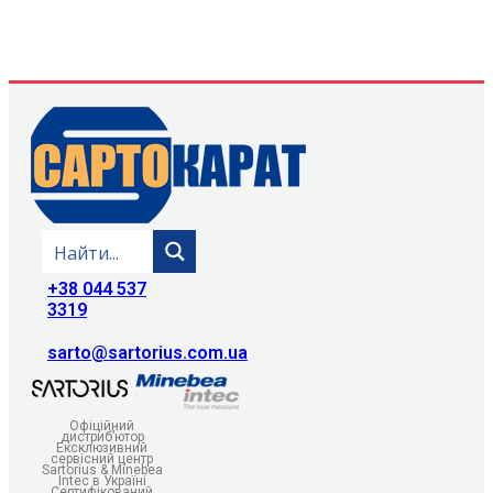
+38 044 537
3319
sarto@sartorius.com.ua
Офіційний
дистриб’ютор
Ексклюзивний
сервісний центр
Sartorius & Minebea
Intec в Україні
Сертифікований