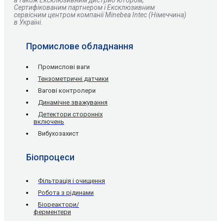
а також Ексклюзивним дистриб’ютором,
Сертифікованим партнером і Ексклюзивним
сервісним центром компанії Minebea Intec (Німеччина)
в Україні.
Промислове обладнання
Промислові ваги
Тензометричні датчики
Вагові контролери
Динамічне зважування
Детектори сторонніх
включень
Вибухозахист
Біопроцеси
Фільтрація і очищення
Робота з рідинами
Біореактори/
ферментери