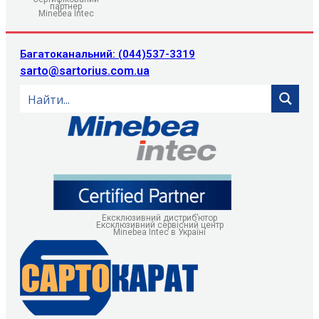
партнер
Minebea Intec
Багатоканальний: (044)537-3319
sarto@sartorius.com.ua
Ексклюзивний дистриб’ютор
Ексклюзивний сервісний центр
Minebea Intec в Україні