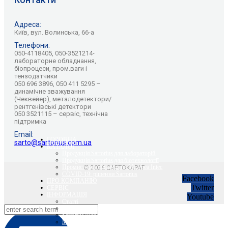
Адреса:
Київ, вул. Волинська, 66-а
Телефони:
050-4118405, 050-3521214-
лабораторне обладнання,
біопроцеси, пром.ваги і
тензодатчики
050 696 3896, 050 411 5295 –
динамічне зважування
(Чеквейер), металодетектори/
рентгенівські детектори
050 3521115 – сервіс, технічна
підтримка
Email:
ГОЛОВНА
sarto@sartorius.com.ua
КАТАЛОГ
Продукція Sartorius для лабораторій
Продукція Sartorius для біотехнології
Промислове обладнання Minebea Intec
© 2026 САРТОКАРАТ
COVID-19: рішення Sartorius
Facebook
ПРО КОМПАНІЮ
Twitter
СЕРВІС
ІНФОРМАЦІЯ
Youtube
Статті
Вебінари Sartorius та Minebea Intec
Sartorius Відео
Minebea Intec Відео