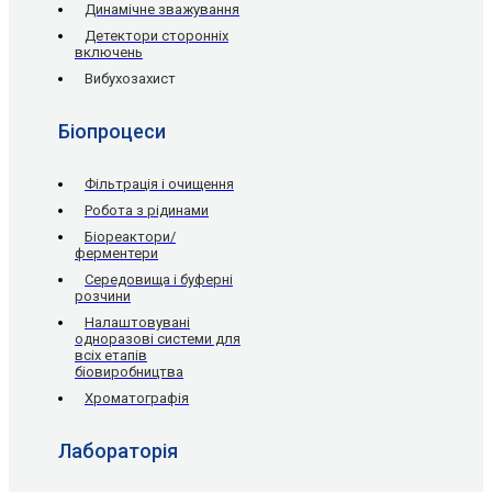
Динамічне зважування
Детектори сторонніх
включень
Вибухозахист
Біопроцеси
Фільтрація і очищення
Робота з рідинами
Біореактори/
ферментери
Середовища і буферні
розчини
Налаштовувані
одноразові системи для
всіх етапів
біовиробництва
Хроматографія
Лабораторія