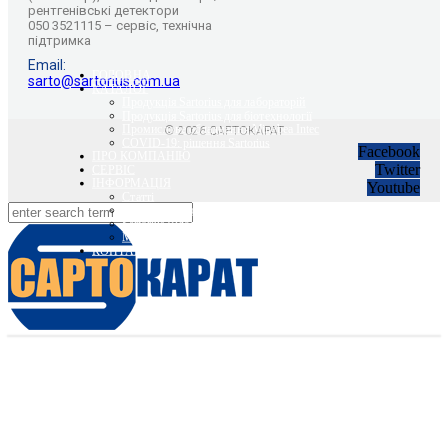
рентгенівські детектори
050 3521115 – сервіс, технічна
підтримка
Email:
ГОЛОВНА
sarto@sartorius.com.ua
КАТАЛОГ
Продукція Sartorius для лабораторій
Продукція Sartorius для біотехнології
Промислове обладнання Minebea Intec
© 2026 САРТОКАРАТ
COVID-19: рішення Sartorius
Facebook
ПРО КОМПАНІЮ
Twitter
СЕРВІС
ІНФОРМАЦІЯ
Youtube
Статті
Вебінари Sartorius та Minebea Intec
Sartorius Відео
Minebea Intec Відео
КОНТАКТИ