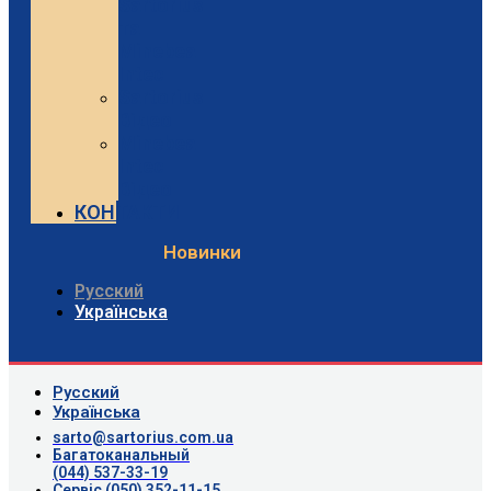
Sartorius
та
Minebea
Intec
Sartorius
Відео
Minebea
Intec
Відео
КОНТАКТИ
Новинки
Русский
Українська
Русский
Українська
sarto@sartorius.com.ua
Багатоканальный
(044) 537-33-19
Сервіс (050) 352-11-15