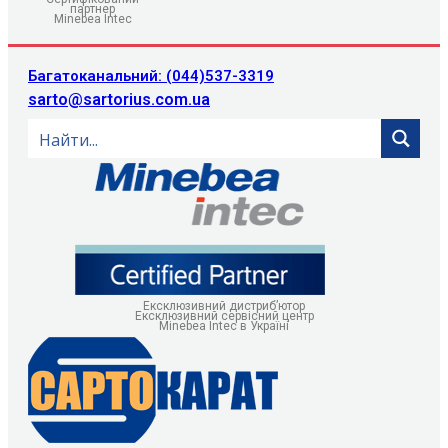
партнер
Minebea Intec
Багатоканальний: (044)537-3319
sarto@sartorius.com.ua
Ексклюзивний дистриб’ютор
Ексклюзивний сервісний центр
Minebea Intec в Україні