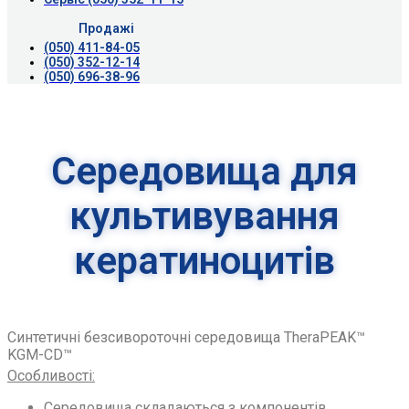
Продажі
(050) 411-84-05
(050) 352-12-14
(050) 696-38-96
Середовища для
культивування
кератиноцитів
Синтетичні безсивороточні середовища TheraPEAK™
KGM-CD™
Особливості:
Середовища складаються з компонентів