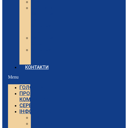
Статті
Вебінари
Sartorius
та
Minebea
Intec
Sartorius
Відео
Minebea
Intec
Відео
КОНТАКТИ
Menu
ГОЛОВНА
ПРО
КОМПАНІЮ
СЕРВІС
ІНФОРМАЦІЯ
Статті
Вебінари