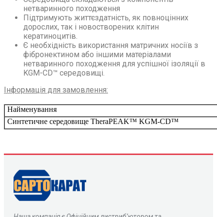
нетваринного походження
Підтримують життєздатність, як повноцінних
дорослих, так і новостворених клітин
кератиноцитів.
Є необхідність використання матричних носіїв з
фібронектином або іншими матеріалами
нетваринного походження для успішної ізоляції в
KGM-CD™ середовищі.
Інформація для замовлення:
Найменування
Синтетичне середовище TheraPEAK™ KGM-CD™
Наша компанія є
О
фіційним дистриб’ютором та