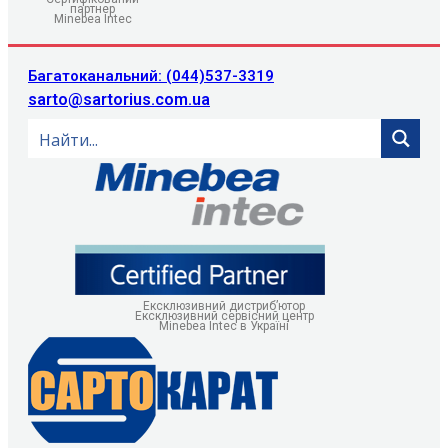
партнер
Minebea Intec
Багатоканальний: (044)537-3319
sarto@sartorius.com.ua
Ексклюзивний дистриб’ютор
Ексклюзивний сервісний центр
Minebea Intec в Україні