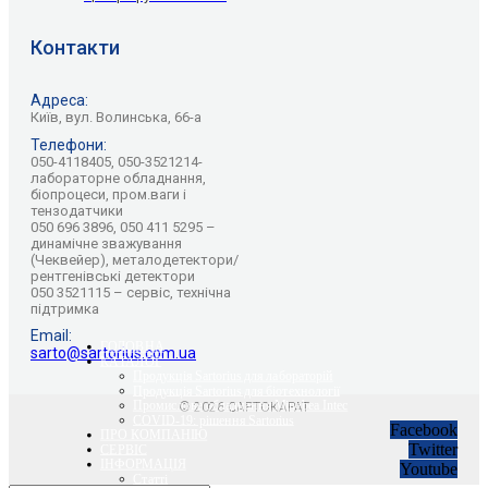
Контакти
Адреса:
Київ, вул. Волинська, 66-а
Телефони:
050-4118405, 050-3521214-
лабораторне обладнання,
біопроцеси, пром.ваги і
тензодатчики
050 696 3896, 050 411 5295 –
динамічне зважування
(Чеквейер), металодетектори/
рентгенівські детектори
050 3521115 – сервіс, технічна
підтримка
Email:
ГОЛОВНА
sarto@sartorius.com.ua
КАТАЛОГ
Продукція Sartorius для лабораторій
Продукція Sartorius для біотехнології
Промислове обладнання Minebea Intec
© 2026 САРТОКАРАТ
COVID-19: рішення Sartorius
Facebook
ПРО КОМПАНІЮ
Twitter
СЕРВІС
ІНФОРМАЦІЯ
Youtube
Статті