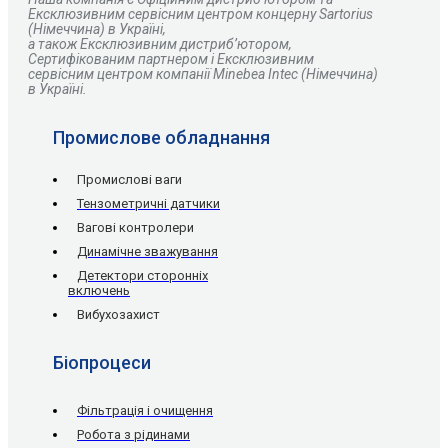
Ексклюзивним сервісним центром концерну Sartorius
(Німеччина) в Україні,
а також Ексклюзивним дистриб’ютором,
Сертифікованим партнером і Ексклюзивним
сервісним центром компанії Minebea Intec (Німеччина)
в Україні.
Промислове обладнання
Промислові ваги
Тензометричні датчики
Вагові контролери
Динамічне зважування
Детектори сторонніх
включень
Вибухозахист
Біопроцеси
Фільтрація і очищення
Робота з рідинами