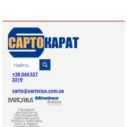
+38 044 537
3319
sarto@sartorius.com.ua
Офіційний
дистриб’ютор
Ексклюзивний
сервісний центр
Sartorius & Minebea
Intec в Україні
Сертифікований