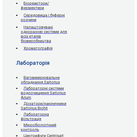
Біореактори/
ферментери
Середовища і буферні
розчини
Налаштовувані
одноразові системи для
всіх етапів
біовиробництва
Хроматографія
Лабораторія
Ваговимірювальне
обладнання Sartorius
Лабораторні системи
водоочищення Sartorius
Arium
Дозатори/накінечники
Sartorius Biohit
Лабораторна
фільтрація
Мікробіологічний
контроль
Центрифуги Centrisart