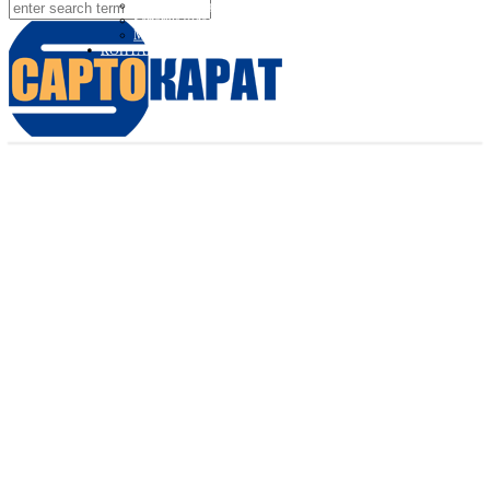
Вебінари Sartorius та Minebea Intec
Sartorius Відео
Minebea Intec Відео
КОНТАКТИ