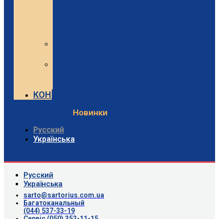
Sartorius
та
Minebea
Intec
Sartorius
Відео
Minebea
Intec
Відео
КОНТАКТИ
Новинки
Русский
Українська
Русский
Українська
sarto@sartorius.com.ua
Багатоканальный
(044) 537-33-19
Сервіс (050) 352-11-15