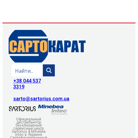
+38 044 537
3319
sarto@sartorius.com.ua
Официальный
дистрибьютор
Эксклюзивный
сервисный центр
Sartorius & Minebea
Intec в Украине
Сертифицированный