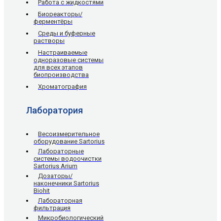
Работа с жидкостями
Биореакторы/
ферментёры
Среды и буферные
растворы
Настраиваемые
одноразовые системы
для всех этапов
биопроизводства
Хроматография
Лаборатория
Весоизмерительное
оборудование Sartorius
Лабораторные
системы водоочистки
Sartorius Arium
Дозаторы/
наконечники Sartorius
Biohit
Лабораторная
фильтрация
Микробиологический