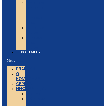
Вебинары
Sartorius
и
Minebea
Intec
Sartorius
Видео
Minebea
Intec
Видео
КОНТАКТЫ
Menu
ГЛАВНАЯ
О
КОМПАНИИ
СЕРВИС
ИНФОРМАЦИЯ
Статьи
Вебинары
Sartorius