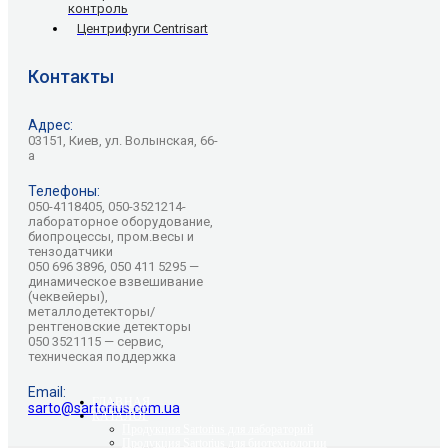
контроль
Центрифуги Centrisart
Контакты
Адрес:
03151, Киев, ул. Волынская, 66-
а
Телефоны:
050-4118405, 050-3521214-
лабораторное оборудование,
биопроцессы, пром.весы и
тензодатчики
050 696 3896, 050 411 5295 —
динамическое взвешивание
(чеквейеры),
металлодетекторы/
рентгеновские детекторы
050 3521115 — сервис,
техническая поддержка
Email:
ГЛАВНАЯ
sarto@sartorius.com.ua
КАТАЛОГ
Продукция Sartorius для лабораторий
Продукция Sartorius для биотехнологии