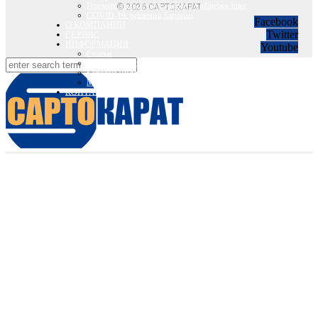
Промышленное оборудование Minebea Intec
© 2026 САРТОКАРАТ
COVID-19: решения Sartorius
Facebook
О КОМПАНИИ
Twitter
СЕРВИС
ИНФОРМАЦИЯ
Youtube
Статьи
Вебинары Sartorius и Minebea Intec
Sartorius Видео
Minebea Intec Видео
КОНТАКТЫ