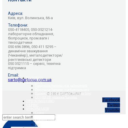
Адреса:
Київ, вул. Волинська, 66-а
Телефони:
050-4118405, 050-3521214-
лабораторне обладнання,
біопроцеси, пром.ваги і
тензодатчики
050 696 3896, 050 411 5295 –
динамічне зважування
(Чеквейер), металодетектори/
рентгенівські детектори
050 3521115 – сервіс, технічна
підтримка
Email:
ГОЛОВНА
sarto@sartorius.com.ua
КАТАЛОГ
Продукція Sartorius для лабораторій
Продукція Sartorius для біотехнології
Промислове обладнання Minebea Intec
© 2026 САРТОКАРАТ
COVID-19: рішення Sartorius
Facebook
ПРО КОМПАНІЮ
Twitter
СЕРВІС
ІНФОРМАЦІЯ
Youtube
Статті
Вебінари Sartorius та Minebea Intec
Sartorius Відео
Minebea Intec Відео