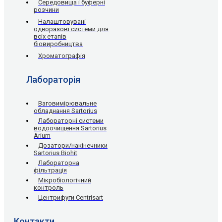
Середовища і буферні
розчини
Налаштовувані
одноразові системи для
всіх етапів
біовиробництва
Хроматографія
Лабораторія
Ваговимірювальне
обладнання Sartorius
Лабораторні системи
водоочищення Sartorius
Arium
Дозатори/накінечники
Sartorius Biohit
Лабораторна
фільтрація
Мікробіологічний
контроль
Центрифуги Centrisart
Контакти