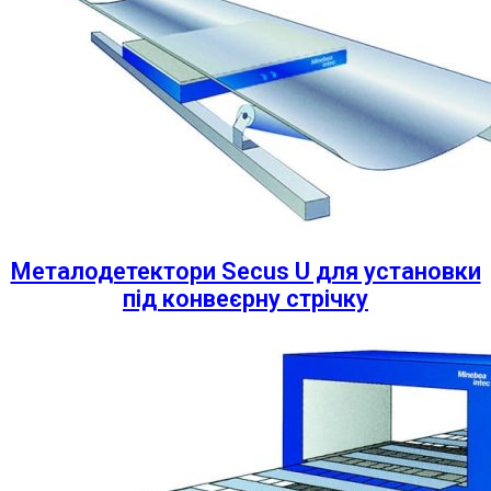
Металодетектори Secus U для установки
під конвеєрну стрічку