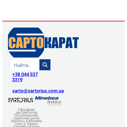
+38 044 537
3319
sarto@sartorius.com.ua
Офіційний
дистриб’ютор
Ексклюзивний
сервісний центр
Sartorius & Minebea
Intec в Україні
Сертифікований