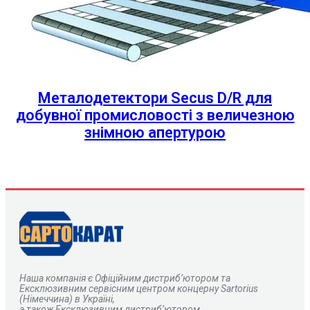
Металодетектори Secus D/R для
добувної промисловості з величезною
знімною апертурою
Наша компанія є
О
фіційним дистриб’ютором та
Ексклюзивним сервісним центром концерну Sartorius
(Німеччина) в Україні,
а також Ексклюзивним дистриб’ютором,