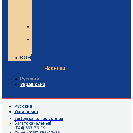
Sartorius
та
Minebea
Intec
Sartorius
Відео
Minebea
Intec
Відео
КОНТАКТИ
Новинки
Русский
Українська
Русский
Українська
sarto@sartorius.com.ua
Багатоканальный
(044) 537-33-19
Сервіс (050) 352-11-15