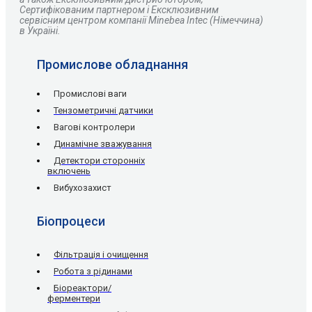
Сертифікованим партнером і Ексклюзивним
сервісним центром компанії Minebea Intec (Німеччина)
в Україні.
Промислове обладнання
Промислові ваги
Тензометричні датчики
Вагові контролери
Динамічне зважування
Детектори сторонніх
включень
Вибухозахист
Біопроцеси
Фільтрація і очищення
Робота з рідинами
Біореактори/
ферментери