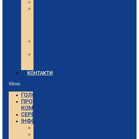
Статті
Вебінари
Sartorius
та
Minebea
Intec
Sartorius
Відео
Minebea
Intec
Відео
КОНТАКТИ
Menu
ГОЛОВНА
ПРО
КОМПАНІЮ
СЕРВІС
ІНФОРМАЦІЯ
Статті
Вебінари