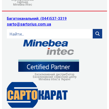
партнер
Minebea Intec
Багатоканальний: (044)537-3319
sarto@sartorius.com.ua
Ексклюзивний дистриб’ютор
Ексклюзивний сервісний центр
Minebea Intec в Україні