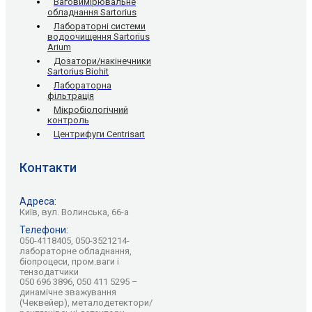
Ваговимірювальне
обладнання Sartorius
Лабораторні системи
водоочищення Sartorius
Arium
Дозатори/накінечники
Sartorius Biohit
Лабораторна
фільтрація
Мікробіологічний
контроль
Центрифуги Centrisart
Контакти
Адреса:
Київ, вул. Волинська, 66-а
Телефони:
050-4118405, 050-3521214-
лабораторне обладнання,
біопроцеси, пром.ваги і
тензодатчики
050 696 3896, 050 411 5295 –
динамічне зважування
(Чеквейер), металодетектори/