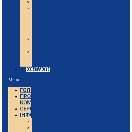
Статті
Вебінари
Sartorius
та
Minebea
Intec
Sartorius
Відео
Minebea
Intec
Відео
КОНТАКТИ
Menu
ГОЛОВНА
ПРО
КОМПАНІЮ
СЕРВІС
ІНФОРМАЦІЯ
Статті
Вебінари