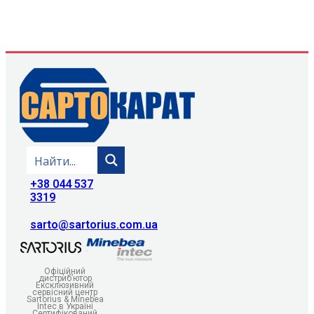
+38 044 537
3319
sarto@sartorius.com.ua
Офіційний
дистриб’ютор
Ексклюзивний
сервісний центр
Sartorius & Minebea
Intec в Україні
Сертифікований