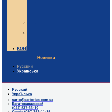
Sartorius
та
Minebea
Intec
Sartorius
Відео
Minebea
Intec
Відео
КОНТАКТИ
Новинки
Русский
Українська
Русский
Українська
sarto@sartorius.com.ua
Багатоканальный
(044) 537-33-19
Сервіс (050) 352-11-15