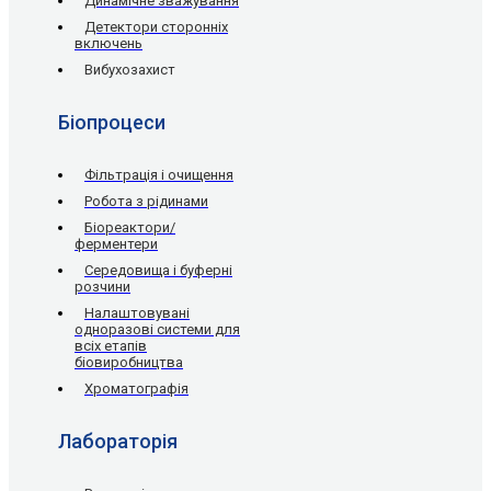
Динамічне зважування
Детектори сторонніх
включень
Вибухозахист
Біопроцеси
Фільтрація і очищення
Робота з рідинами
Біореактори/
ферментери
Середовища і буферні
розчини
Налаштовувані
одноразові системи для
всіх етапів
біовиробництва
Хроматографія
Лабораторія