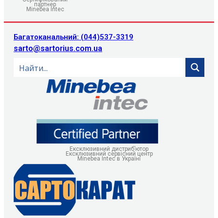
партнер
Minebea Intec
Багатоканальний: (044)537-3319
sarto@sartorius.com.ua
Ексклюзивний дистриб’ютор
Ексклюзивний сервісний центр
Minebea Intec в Україні