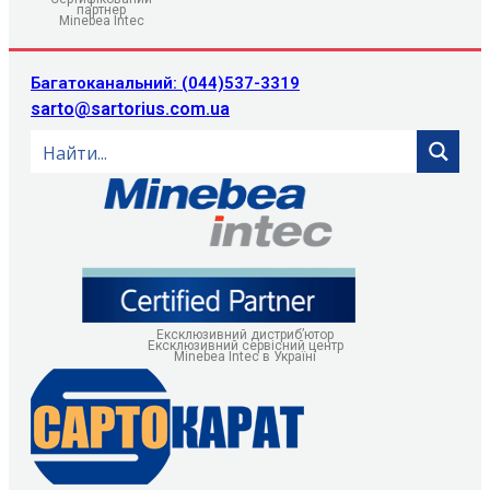
партнер
Minebea Intec
Багатоканальний: (044)537-3319
sarto@sartorius.com.ua
Ексклюзивний дистриб’ютор
Ексклюзивний сервісний центр
Minebea Intec в Україні