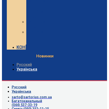
Sartorius
та
Minebea
Intec
Sartorius
Відео
Minebea
Intec
Відео
КОНТАКТИ
Новинки
Русский
Українська
Русский
Українська
sarto@sartorius.com.ua
Багатоканальный
(044) 537-33-19
Сервіс (050) 352-11-15