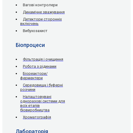
Вагові контролери
Динамічне зважування
Детектори сторонніх
включень
Вибухозахист
Біопроцеси
Фільтрація і очищення
Робота з рідинами
Біореактори/
ферментери
Середовища і буферні
розчини
Налаштовувані
одноразові системи для
всіх етапів
біовиробництва
Хроматографія
Лабораторія