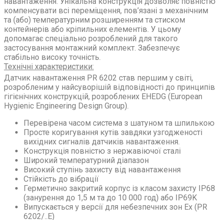
навантаження. Унікальна конструкція дозволяє повністю
компенсувати всі переміщення, пов’язані з механічним
та (або) температурним розширенням та стиском
контейнерів або кріпильних елементів. У цьому
допомагає спеціально розроблений для такого
застосування монтажний комплект. Забезпечує
стабільно високу точність.
Технічні характеристики:
Датчик навантаження PR 6202 став першим у світі,
розробленим у найсуворішій відповідності до принципів
гігієнічних конструкцій, розроблених EHEDG (European
Hygienic Engineering Design Group).
Перевірена часом система з шатуном та шпилькою
Просте коригування кутів завдяки узгодженості
вихідних сигналів датчиків навантаження.
Конструкція повністю з нержавіючої сталі
Широкий температурний діапазон
Високий ступінь захисту від навантаження
Стійкість до вібрації
Герметично закритий корпус із класом захисту IP68
(занурення до 1,5 м та до 10 000 год) або IP69K
Випускається у версії для небезпечних зон Ex (PR
6202/..E)