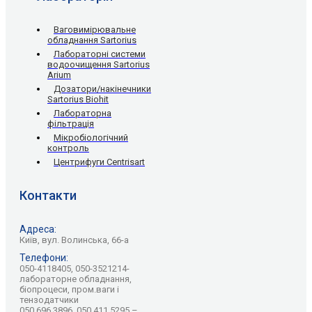
Ваговимірювальне
обладнання Sartorius
Лабораторні системи
водоочищення Sartorius
Arium
Дозатори/накінечники
Sartorius Biohit
Лабораторна
фільтрація
Мікробіологічний
контроль
Центрифуги Centrisart
Контакти
Адреса:
Київ, вул. Волинська, 66-а
Телефони:
050-4118405, 050-3521214-
лабораторне обладнання,
біопроцеси, пром.ваги і
тензодатчики
050 696 3896, 050 411 5295 –