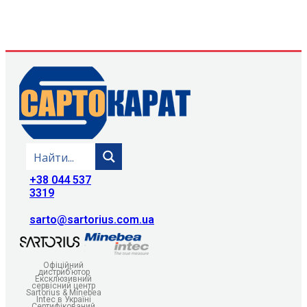
+38 044 537
3319
sarto@sartorius.com.ua
Офіційний
дистриб’ютор
Ексклюзивний
сервісний центр
Sartorius & Minebea
Intec в Україні
Сертифікований