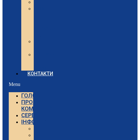
Статті
Вебінари
Sartorius
та
Minebea
Intec
Sartorius
Відео
Minebea
Intec
Відео
КОНТАКТИ
Menu
ГОЛОВНА
ПРО
КОМПАНІЮ
СЕРВІС
ІНФОРМАЦІЯ
Статті
Вебінари